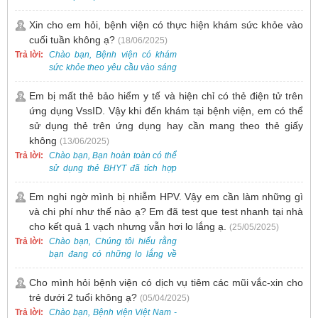
cho tất cả các trường hợp, bao
gồm cả điều trị mụn. Vì vậy, bạn
Xin cho em hỏi, bệnh viện có thực hiện khám sức khỏe vào
cần đăng ký khám tại Khoa
cuối tuần không ạ?
(18/06/2025)
Khám bệnh trước.
Trả lời:
Chào bạn, Bệnh viện có khám
sức khỏe theo yêu cầu vào sáng
thứ Bảy. Nếu bạn có nhu cầu, vui
lòng đặt lịch trước để được sắp
Em bị mất thẻ bảo hiểm y tế và hiện chỉ có thẻ điện tử trên
xếp thời gian phù hợp.
ứng dụng VssID. Vậy khi đến khám tại bệnh viện, em có thể
sử dụng thẻ trên ứng dụng hay cần mang theo thẻ giấy
không
(13/06/2025)
Trả lời:
Chào bạn, Bạn hoàn toàn có thể
sử dụng thẻ BHYT đã tích hợp
trên ứng dụng VssID khi đến
khám và không cần mang theo
Em nghi ngờ mình bị nhiễm HPV. Vậy em cần làm những gì
thẻ giấy.
và chi phí như thế nào ạ? Em đã test que test nhanh tại nhà
cho kết quả 1 vạch nhưng vẫn hơi lo lắng ạ.
(25/05/2025)
Trả lời:
Chào bạn, Chúng tôi hiểu rằng
bạn đang có những lo lắng về
nguy cơ nhiễm HPV. Tại Bệnh
viện Việt Nam - Thụy Điển Uông
Cho mình hỏi bệnh viện có dịch vụ tiêm các mũi vắc-xin cho
Bí, chúng tôi cung cấp các dịch
trẻ dưới 2 tuổi không ạ?
(05/04/2025)
vụ thăm khám và xét nghiệm
Trả lời:
Chào bạn, Bệnh viện Việt Nam -