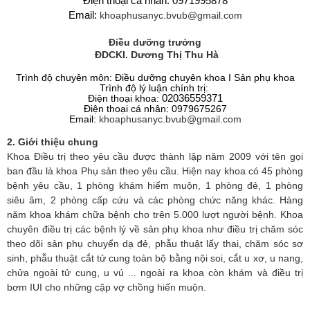
Đ
iện thoại cá nhân: 0971995878
Email:
khoaphusanyc.bvub
@gmail.com
Điều dưỡng trưởng
ĐDCKI. Dương Thị Thu Hà
Trình độ chuyên môn: Điều dưỡng chuyên khoa I Sản phụ khoa
Trình độ lý luận chính trị:
Điện thoại khoa:
02036559371
Điện thoại cá nhân:
0979675267
Email:
khoaphusanyc.bvub
@gmail.com
2. Giới thiệu chung
Khoa Điều trị theo yêu cầu được thành lập năm 2009 với tên gọi
ban đầu là khoa Phụ sản theo yêu cầu. Hiện nay khoa có 45 phòng
bệnh yêu cầu, 1 phòng khám hiếm muộn, 1 phòng đẻ, 1 phòng
siêu âm, 2 phòng cấp cứu và các phòng chức năng khác. Hàng
năm khoa khám chữa bệnh cho trên 5.000 lượt người bệnh. Khoa
chuyên điều trị các bệnh lý về sản phụ khoa như điều trị chăm sóc
theo dõi sản phụ chuyển dạ đẻ, phẫu thuật lấy thai, chăm sóc sơ
sinh, phẫu thuật cắt tử cung toàn bộ bằng nội soi, cắt u xơ, u nang,
chửa ngoài tử cung, u vú ... ngoài ra khoa còn khám và điều trị
bơm IUI cho những cặp vợ chồng hiến muộn.