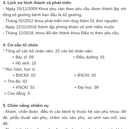
3. Lịch sử hình thành và phát triển
- Ngày 25/12/2009 Khoa phụ sản theo yêu cầu được thành lập với
tổng số giường bệnh ban đầu là 42 giường.
- Tháng 02/2012 khoa phát triển mở rộng thêm 01 đơn nguyên.
- Ngày 22/11/2016 thành lập phòng khám vô sinh hiếm muộn.
- Tháng 12/2018, khoa đổi tên thành khoa Điều trị theo yêu cầu.
4. Cơ cấu tổ chức
* Tổng số cán bộ nhân viên: 25 cán bộ nhân viên
+ Bác sĩ: 09 + Điều dưỡng: 01
+ Hộ sinh: 15
* Học hàm, học vị:
+ BSCKII: 02 + BSCKI: 02
+ Ths-Bs: 02
+ HSCKI: 01 + Đại học: 09
+ Cao đẳng: 9
5. Chức năng nhiệm vụ
- Khám, chẩn đoán, điều trị các bệnh lý thuộc hệ sản phụ khoa: đỡ
đẻ, phẫu thuật sản phụ, chăm sóc sản phụ, sơ sinh sau mổ, sau
để;