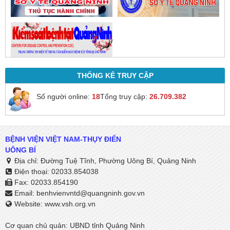
THỐNG KÊ TRUY CẬP
Số người online:
18
Tổng truy cập:
26.709.382
BỆNH VIỆN VIỆT NAM-THỤY ĐIỂN
UÔNG BÍ
Địa chỉ: Đường Tuệ Tĩnh, Phường Uông Bí, Quảng Ninh
Điện thoại: 02033.854038
Fax: 02033.854190
Email:
benhvienvntd@quangninh.gov.vn​​​​​​​
Website: www.vsh.org.vn
Cơ quan chủ quản: UBND tỉnh Quảng Ninh