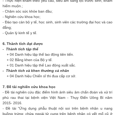
- Thực hiện khám theo yêu cầu, siêu âm sàng lọc trước sinh, khám
hiếm muộn.;
- Chăm sóc sức khỏe ban đầu;
- Nghiên cứu khoa học;
- Đào tạo cán bộ y tế, học sinh, sinh viên các trường đại học và cao
đẳng;
- Quản lý kinh tế y tế.
6. Thành tích đạt được
- Thành tích tập thể
+ 04 Danh hiệu tập thể lao động tiên tiến.
+ 02 Bằng khen của Bộ y tế.
+ 01 Danh hiệu tập thể Lao động xuất sắc.
- Thành tích và khen thưởng cá nhân
+ 04 Danh hiệu Chiến sĩ thi đua cấp cơ sở.
7. Đề tài nghiên cứu khoa học
- Đề tài nghiên cứu đặc điểm hình ảnh siêu âm chẩn đoán và xử trí
phù rau thai tại bệnh viện Việt Nam - Thụy Điển Uông Bí năm
2015- 2016.
- Đề tài "Ứng dụng phẫu thuật nội soi trên bệnh nhân u nang
buồng trứng; chửa ngoài tử cung trên bệnh nhân có vết mổ cũ ở