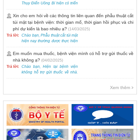
chuyên sâu để phát hiện sớm
Thụy Điển Uông Bí hiện có triển
HPV và tầm soát ung thư cổ tử
khai dịch vụ tiêm vắc-xin cho trẻ
cung.
dưới 2 tuổi.
Xin cho em hỏi về các thông tin liên quan đến phẫu thuật cắt
túi mật tại bệnh viện: thời gian mổ, thời gian hồi phục và chi
phí dự kiến là bao nhiêu ạ?
(14/03/2025)
Trả lời:
Chào bạn, Phẫu thuật cắt túi mật
hiện nay thường được thực hiện
bằng phương pháp nội soi, đây
là một kỹ thuật ít xâm lấn, an toàn
Em muốn mua thuốc, bệnh viện mình có hỗ trợ gửi thuốc về
và phổ biến.
nhà không ạ?
(04/02/2025)
Trả lời:
Chào bạn, Hiện tại bệnh viện
không hỗ trợ gửi thuốc về nhà.
Việc cấp phát thuốc tại bệnh viện
được thực hiện theo đơn thuốc
Xem thêm
của bác sĩ sau khi thăm khám
trực tiếp.