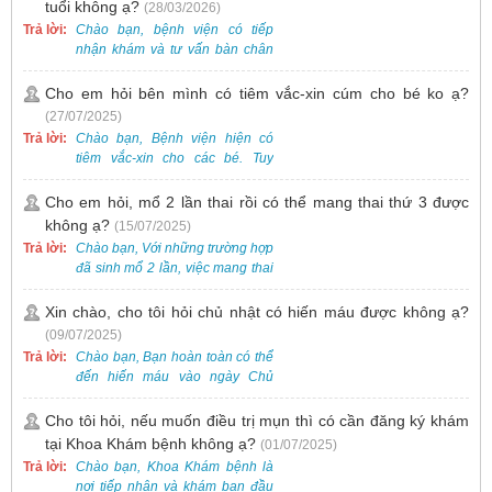
tuổi không ạ?
(28/03/2026)
Trả lời:
Chào bạn, bệnh viện có tiếp
nhận khám và tư vấn bàn chân
bẹt cho trẻ em, bao gồm cả trẻ 5
tuổi. Bạn có thể đưa bé đến
Cho em hỏi bên mình có tiêm vắc-xin cúm cho bé ko ạ?
Khoa Khám bệnh của bệnh viện
(27/07/2025)
để được bác sĩ chuyên khoa
Trả lời:
Chào bạn, Bệnh viện hiện có
thăm khám. Ngoài ra, để thuận
tiêm vắc-xin cho các bé. Tuy
tiện hơn, bạn có thể đặt lịch
nhiên, các loại vắc-xin thường về
khám trước qua số điện thoại:
theo từng đợt, không phải lúc
Cho em hỏi, mổ 2 lần thai rồi có thể mang thai thứ 3 được
0988 270 115. Nếu cần hỗ trợ
nào cũng có sẵn.
không ạ?
(15/07/2025)
thêm, vui lòng liên hệ qua Zalo
hoặc Fanpage Bệnh viện Việt
Trả lời:
Chào bạn, Với những trường hợp
Nam - Thụy Điển Uông Bí.
đã sinh mổ 2 lần, việc mang thai
lần 3 vẫn có thể thực hiện được.
Tại Bệnh viện, chúng tôi đã tiếp
Xin chào, cho tôi hỏi chủ nhật có hiến máu được không ạ?
nhận và hỗ trợ nhiều thai phụ có
(09/07/2025)
nhu cầu tương tự.
Trả lời:
Chào bạn, Bạn hoàn toàn có thể
đến hiến máu vào ngày Chủ
Nhật.
Cho tôi hỏi, nếu muốn điều trị mụn thì có cần đăng ký khám
tại Khoa Khám bệnh không ạ?
(01/07/2025)
Trả lời:
Chào bạn, Khoa Khám bệnh là
nơi tiếp nhận và khám ban đầu