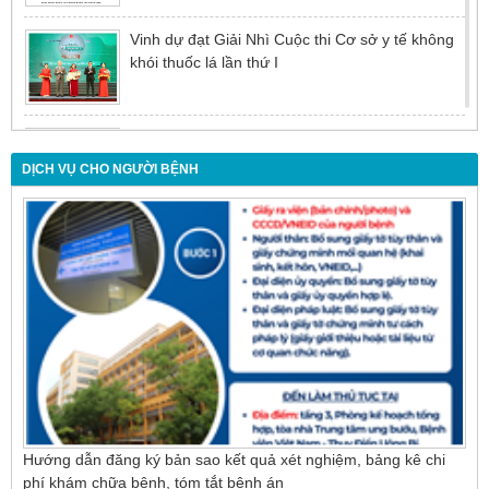
Vinh dự đạt Giải Nhì Cuộc thi Cơ sở y tế không
khói thuốc lá lần thứ I
Đừng để tuổi tác là rào cản khiến việc điều trị bị
chậm trễ
DỊCH VỤ CHO NGƯỜI BỆNH
Nội soi mật tụy ngược dòng – Giải pháp tối ưu
cho người bệnh sỏi ống mật chủ
Hướng dẫn đăng ký bản sao kết quả xét nghiệm, bảng kê chi
phí khám chữa bệnh, tóm tắt bệnh án