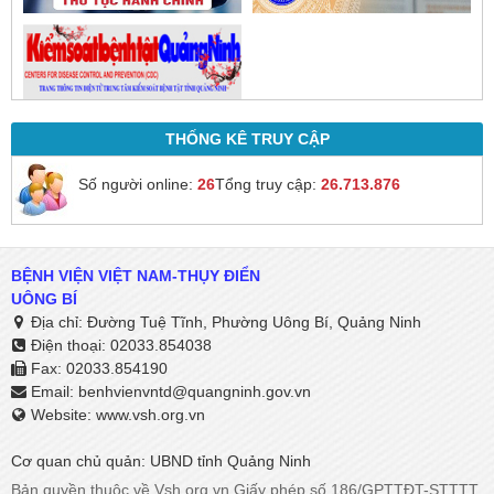
THỐNG KÊ TRUY CẬP
Số người online:
26
Tổng truy cập:
26.713.876
BỆNH VIỆN VIỆT NAM-THỤY ĐIỂN
UÔNG BÍ
Địa chỉ: Đường Tuệ Tĩnh, Phường Uông Bí, Quảng Ninh
Điện thoại: 02033.854038
Fax: 02033.854190
Email:
benhvienvntd@quangninh.gov.vn​​​​​​​
Website: www.vsh.org.vn
Cơ quan chủ quản: UBND tỉnh Quảng Ninh
Bản quyền thuộc về Vsh.org.vn Giấy phép số 186/GPTTĐT-STTTT