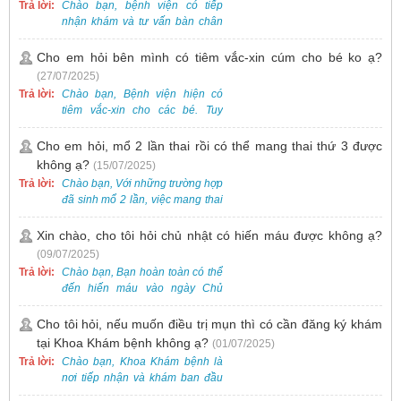
Trả lời:
Chào bạn, bệnh viện có tiếp
nhận khám và tư vấn bàn chân
bẹt cho trẻ em, bao gồm cả trẻ 5
tuổi. Bạn có thể đưa bé đến
Cho em hỏi bên mình có tiêm vắc-xin cúm cho bé ko ạ?
Khoa Khám bệnh của bệnh viện
(27/07/2025)
để được bác sĩ chuyên khoa
Trả lời:
Chào bạn, Bệnh viện hiện có
thăm khám. Ngoài ra, để thuận
tiêm vắc-xin cho các bé. Tuy
tiện hơn, bạn có thể đặt lịch
nhiên, các loại vắc-xin thường về
khám trước qua số điện thoại:
theo từng đợt, không phải lúc
Cho em hỏi, mổ 2 lần thai rồi có thể mang thai thứ 3 được
0988 270 115. Nếu cần hỗ trợ
nào cũng có sẵn.
không ạ?
(15/07/2025)
thêm, vui lòng liên hệ qua Zalo
hoặc Fanpage Bệnh viện Việt
Trả lời:
Chào bạn, Với những trường hợp
Nam - Thụy Điển Uông Bí.
đã sinh mổ 2 lần, việc mang thai
lần 3 vẫn có thể thực hiện được.
Tại Bệnh viện, chúng tôi đã tiếp
Xin chào, cho tôi hỏi chủ nhật có hiến máu được không ạ?
nhận và hỗ trợ nhiều thai phụ có
(09/07/2025)
nhu cầu tương tự.
Trả lời:
Chào bạn, Bạn hoàn toàn có thể
đến hiến máu vào ngày Chủ
Nhật.
Cho tôi hỏi, nếu muốn điều trị mụn thì có cần đăng ký khám
tại Khoa Khám bệnh không ạ?
(01/07/2025)
Trả lời:
Chào bạn, Khoa Khám bệnh là
nơi tiếp nhận và khám ban đầu
cho tất cả các trường hợp, bao