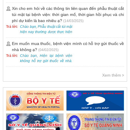
khai dịch vụ tiêm vắc-xin cho trẻ
cung.
dưới 2 tuổi.
Xin cho em hỏi về các thông tin liên quan đến phẫu thuật cắt
túi mật tại bệnh viện: thời gian mổ, thời gian hồi phục và chi
phí dự kiến là bao nhiêu ạ?
(14/03/2025)
Trả lời:
Chào bạn, Phẫu thuật cắt túi mật
hiện nay thường được thực hiện
bằng phương pháp nội soi, đây
là một kỹ thuật ít xâm lấn, an toàn
Em muốn mua thuốc, bệnh viện mình có hỗ trợ gửi thuốc về
và phổ biến.
nhà không ạ?
(04/02/2025)
Trả lời:
Chào bạn, Hiện tại bệnh viện
không hỗ trợ gửi thuốc về nhà.
Việc cấp phát thuốc tại bệnh viện
được thực hiện theo đơn thuốc
Xem thêm
của bác sĩ sau khi thăm khám
trực tiếp.