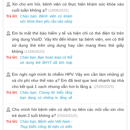
gồm cả điều trị mụn. Vì vậy, bạn
Xin cho em hỏi, bệnh viện có thực hiện khám sức khỏe vào
cần đăng ký khám tại Khoa
cuối tuần không ạ?
(18/06/2025)
Khám bệnh trước.
Trả lời:
Chào bạn, Bệnh viện có khám
sức khỏe theo yêu cầu vào sáng
thứ Bảy. Nếu bạn có nhu cầu, vui
lòng đặt lịch trước để được sắp
Em bị mất thẻ bảo hiểm y tế và hiện chỉ có thẻ điện tử trên
xếp thời gian phù hợp.
ứng dụng VssID. Vậy khi đến khám tại bệnh viện, em có thể
sử dụng thẻ trên ứng dụng hay cần mang theo thẻ giấy
không
(13/06/2025)
Trả lời:
Chào bạn, Bạn hoàn toàn có thể
sử dụng thẻ BHYT đã tích hợp
trên ứng dụng VssID khi đến
khám và không cần mang theo
Em nghi ngờ mình bị nhiễm HPV. Vậy em cần làm những gì
thẻ giấy.
và chi phí như thế nào ạ? Em đã test que test nhanh tại nhà
cho kết quả 1 vạch nhưng vẫn hơi lo lắng ạ.
(25/05/2025)
Trả lời:
Chào bạn, Chúng tôi hiểu rằng
bạn đang có những lo lắng về
nguy cơ nhiễm HPV. Tại Bệnh
viện Việt Nam - Thụy Điển Uông
Cho mình hỏi bệnh viện có dịch vụ tiêm các mũi vắc-xin cho
Bí, chúng tôi cung cấp các dịch
trẻ dưới 2 tuổi không ạ?
(05/04/2025)
vụ thăm khám và xét nghiệm
Trả lời:
Chào bạn, Bệnh viện Việt Nam -
chuyên sâu để phát hiện sớm
Thụy Điển Uông Bí hiện có triển
HPV và tầm soát ung thư cổ tử