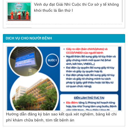
Vinh dự đạt Giải Nhì Cuộc thi Cơ sở y tế không
khói thuốc lá lần thứ I
Đừng để tuổi tác là rào cản khiến việc điều trị bị
chậm trễ
DỊCH VỤ CHO NGƯỜI BỆNH
Nội soi mật tụy ngược dòng – Giải pháp tối ưu
cho người bệnh sỏi ống mật chủ
Hướng dẫn đăng ký bản sao kết quả xét nghiệm, bảng kê chi
phí khám chữa bệnh, tóm tắt bệnh án