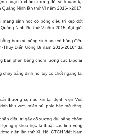
ệnh hoại tử chỏm xương đùi vô khuẩn tại
nh Quảng Ninh lần thứ VI năm 2016-:-2017,
i măng sinh học có bóng điều trị xẹp đốt
h Quảng Ninh lần thứ V năm 2015, đạt giải
a bằng bơm xi măng sinh học có bóng điều
Nam-Thụy Điển Uông Bí năm 2015-2016” đã
ng bán phần bằng chỏm lưỡng cực Bipolar
 chày bằng đinh nội tủy có chốt ngang tại
chấn thương sọ não kín tại Bệnh viện Việt
kinh khu vực miền núi phía bắc mở rộng,
 phần điều trị gãy cổ xương đùi bằng chỏm
Hội nghị khoa học kĩ thuật các tỉnh vùng
hường niên lần thứ XII Hội CTCH Việt Nam