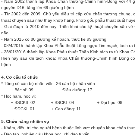
- Năm 2002 thành lập Khoa Chấn thương-Chỉnh hình-Bỏng với 44 
nguyên D16, tăng lên 69 giường bệnh.
- Từ 2002 đến 2009: Chủ yếu điều trị cấp cứu chấn thương chung, c
thuật chuyên sâu như thay khớp háng, khớp gối, phẫu thuật xuất huyế
- Giai đoạn từ 2010 đến nay: Triển khai các kỹ thuật chuyên sâu v
não.
- Năm 2015 có 80 giường kế hoạch, thực kê 99 giường.
- 08/4/2015 thành lập Khoa Phẫu thuật Lồng ngực-Tim mạch, tách ra
- 28/01/2016 thành lập Khoa Phẫu thuật Thần Kinh tách ra từ Khoa 
Hiện nay sau khi tách khoa: Khoa Chấn thương-Chỉnh hình Bỏng có
bệnh.
4. Cơ cấu tổ chức
* Tổng số cán bộ nhân viên: 26 cán bộ nhân viên
+ Bác sĩ: 09 + Điều dưỡng: 17
* Học hàm, học vị:
+ BSCKII: 02 + BSCKI: 04
+ Đại học: 08
+ ĐDCKI: 01
+ Cao đẳng: 11
5. Chức năng nhiệm vụ
- Khám, điều trị cho người bệnh thuộc lĩnh vực chuyên khoa chấn 
- Đào tạo, nghiên cứu khoa học, chỉ đạo tuyến.