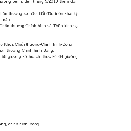
giường bệnh, đến tháng 5/2010 thêm đơn
hấn thương sọ não. Bắt đầu triển khai kỹ
t não.
ề Chấn thương Chỉnh hình và Thần kinh sọ
 từ Khoa Chấn thương-Chỉnh hình-Bỏng.
Chấn thương-Chỉnh hình-Bỏng.
 55 giường kế hoạch, thực kê 64 giường
thương, chỉnh hình, bỏng.