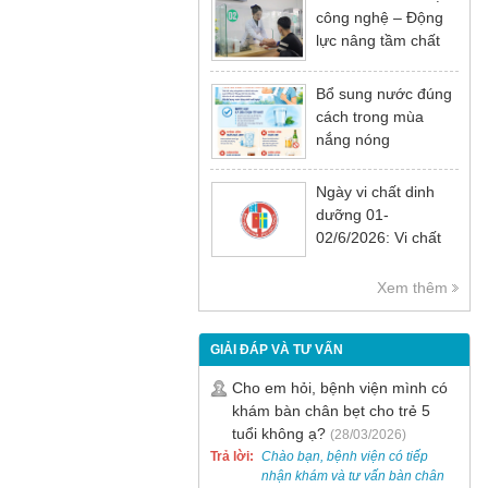
công nghệ – Động
lực nâng tầm chất
lượng khám chữa
bệnh
Bổ sung nước đúng
cách trong mùa
nắng nóng
Ngày vi chất dinh
dưỡng 01-
02/6/2026: Vi chất
dinh dưỡng rất cần
thiết cho sự phát
Xem thêm
triển tầm vóc, trí tuệ
và sức khỏe
GIẢI ĐÁP VÀ TƯ VẤN
Cho em hỏi, bệnh viện mình có
khám bàn chân bẹt cho trẻ 5
tuổi không ạ?
(28/03/2026)
Trả lời:
Chào bạn, bệnh viện có tiếp
nhận khám và tư vấn bàn chân