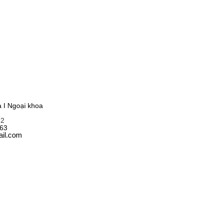
 I Ngoại khoa
32
63
il.com