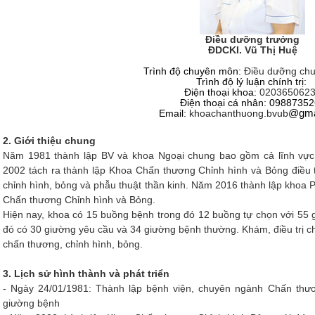
Điều dưỡng trưởng
ĐDCKI. Vũ Thị Huệ
Trình độ chuyên môn:
Điều dưỡng chu
Trình độ lý luận chính trị:
Điện thoại khoa:
020365062
Điện thoại cá nhân:
09887352
Email:
khoachanthuong.bvub
@
gma
2. Giới thiệu chung
Năm 1981 thành lập BV và khoa Ngoại chung bao gồm cả lĩnh vự
2002 tách ra thành lập Khoa Chấn thương Chỉnh hình và Bỏng điều t
chỉnh hình, bỏng và phẫu thuật thần kinh. Năm 2016 thành lập khoa 
Chấn thương Chỉnh hình và Bỏng.
Hiện nay, khoa có 15 buồng bệnh trong đó 12 buồng tự chọn với 55 
đó có 30 giường yêu cầu và 34 giường bệnh thường. Khám, điều trị c
chấn thương, chỉnh hình, bỏng.
3. Lịch sử hình thành và phát triển
- Ngày 24/01/1981: Thành lập bệnh viện, chuyên ngành Chấn thư
giường bệnh