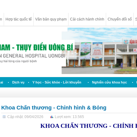
ân
Hợp tác quốc tế
Văn bản quy phạm
Cải cách hành chính
Chuyển đổi số
S
ai
Dịch vụ
Y học - Sức khỏe - Lời khuyên
Nghiên cứu khoa học
Khoa Chấn thương - Chỉnh hình & Bỏng
Cập nhật: 09/04/2026
Lượt xem: 13.565
KHOA CHẤN THƯƠNG - CHỈNH 