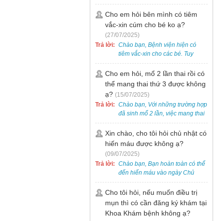
bẹt cho trẻ em, bao gồm cả trẻ 5
tuổi. Bạn có thể đưa bé đến
Cho em hỏi bên mình có tiêm
Khoa Khám bệnh của bệnh viện
vắc-xin cúm cho bé ko ạ?
để được bác sĩ chuyên khoa
(27/07/2025)
thăm khám. Ngoài ra, để thuận
Trả lời:
Chào bạn, Bệnh viện hiện có
tiện hơn, bạn có thể đặt lịch
tiêm vắc-xin cho các bé. Tuy
khám trước qua số điện thoại:
nhiên, các loại vắc-xin thường về
0988 270 115. Nếu cần hỗ trợ
theo từng đợt, không phải lúc
Cho em hỏi, mổ 2 lần thai rồi có
thêm, vui lòng liên hệ qua Zalo
nào cũng có sẵn.
thể mang thai thứ 3 được không
hoặc Fanpage Bệnh viện Việt
Nam - Thụy Điển Uông Bí.
ạ?
(15/07/2025)
Trả lời:
Chào bạn, Với những trường hợp
đã sinh mổ 2 lần, việc mang thai
lần 3 vẫn có thể thực hiện được.
Tại Bệnh viện, chúng tôi đã tiếp
Xin chào, cho tôi hỏi chủ nhật có
nhận và hỗ trợ nhiều thai phụ có
hiến máu được không ạ?
nhu cầu tương tự.
(09/07/2025)
Trả lời:
Chào bạn, Bạn hoàn toàn có thể
đến hiến máu vào ngày Chủ
Nhật.
Cho tôi hỏi, nếu muốn điều trị
mụn thì có cần đăng ký khám tại
Khoa Khám bệnh không ạ?