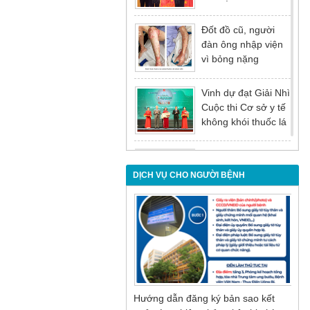
tại Hội nghị tổng kết
năm 2025 của
Đốt đồ cũ, người
Đảng ủy - Ủy ban
đàn ông nhập viện
nhân dân Tỉnh
vì bỏng nặng
Quảng Ninh
Vinh dự đạt Giải Nhì
Cuộc thi Cơ sở y tế
không khói thuốc lá
lần thứ I
Đừng để tuổi tác là
rào cản khiến việc
DỊCH VỤ CHO NGƯỜI BỆNH
điều trị bị chậm trễ
Nội soi mật tụy
ngược dòng – Giải
pháp tối ưu cho
người bệnh sỏi ống
mật chủ
Hướng dẫn đăng ký bản sao kết