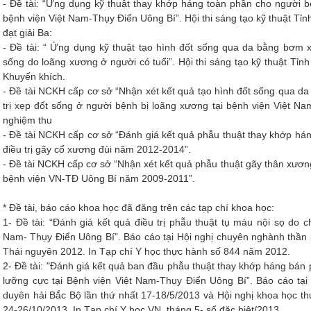
- Đề tài: “Ứng dụng kỹ thuật thay khớp háng toàn phần cho người b
bệnh viện Việt Nam-Thụy Điển Uông Bí”. Hội thi sáng tạo kỹ thuật Tỉ
đạt giải Ba:
- Đề tài: “ Ứng dụng kỹ thuật tạo hình đốt sống qua da bằng bơm x
sống do loãng xương ở người có tuổi”. Hội thi sáng tạo kỹ thuật Tỉn
Khuyến khích.
- Đề tài NCKH cấp cơ sở “Nhận xét kết quả tạo hình đốt sống qua d
trị xẹp đốt sống ở người bệnh bị loãng xương tại bệnh viện Việt 
nghiệm thu
- Đề tài NCKH cấp cơ sở “Đánh giá kết quả phẫu thuật thay khớp há
điều trị gãy cổ xương đùi năm 2012-2014”.
- Đề tài NCKH cấp cơ sở “Nhận xét kết quả phẫu thuật gãy thân xương
bệnh viện VN-TĐ Uông Bí năm 2009-2011”.
* Đề tài, báo cáo khoa học đã đăng trên các tạp chí khoa học:
1- Đề tài: “Đánh giá kết quả điều trị phẫu thuật tụ máu nội sọ do 
Nam- Thụy Điển Uông Bí”. Báo cáo tại Hội nghị chuyên nghành thần 
Thái nguyên 2012. In Tạp chí Y học thực hành số 844 năm 2012.
2- Đề tài: "Đánh giá kết quả ban đầu phẫu thuật thay khớp háng bán
lưỡng cực tại Bệnh viện Việt Nam-Thụy Điển Uông Bí”. Báo cáo tại 
duyên hải Bắc Bộ lần thứ nhất 17-18/5/2013 và Hội nghị khoa học t
24-26/10/2013. In Tạp chí Y học VN tháng 5- số đặc biệt/2013.