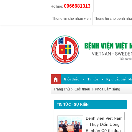
0966681313
Hotline:
Thông tin cho nhân viên
Thông tin cho bệnh nh
Giới thiệu
Tin tức
Kỹ thuật triển kh
Trang chủ
Giới thiệu
Khoa Lâm sàng
TIN TỨC - SỰ KIỆN
Bệnh viện Việt Nam
– Thụy Điển Uông
Bí nhận Cờ thi đua