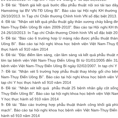
3- Đề tài: "Đánh giá kết quả bước đầu phẫu thuật nội soi tái tạo 
Hamstring tại BV VN-TĐ Uông Bí". Báo cáo tại Hội nghị KH thường
26/10/2013. In Tạp chí Chấn thương Chỉnh hình VN số đặc biệt 2013.
4- Đề tài: "Nhận xét kết quả phẫu thuật gãy thân xương chày bằng đin
Nam-Thụy Điển Uông Bí năm 2009-2010". Báo cáo tại Hội nghị KH th
24-26/10/2013. In Tạp chí Chấn thương Chỉnh hình VN số đặc biệt 20
5- Đề tài: “Báo cáo 6 trường hợp U màng não được phẫu thuật thàn
Uông Bí”. Báo cáo tại hội nghị khoa học bệnh viện Việt Nam-Thụy 
thực hành số 910 năm 2014
6- Đề tài: “Đặc điểm lâm sàng, cận lâm sàng và kết quả phẫu thuật
lớn tại bệnh viện Việt Nam-Thụy Điển Uông Bí từ 01/01/2005 đến 31
bệnh viện Việt Nam-Thụy Điển Uông Bí ngày 02/02/2007. In tạp chí 
7- Đề tài: “Nhận xét 5 trường hợp phẫu thuật thay khớp gối cho bện
Nam-Thụy Điển Uông Bí”. Báo cáo tại hội nghị khoa học bệnh viện 
tạp chí Y học thực hành số 910 năm 2014
8- Đề tài: “Nhận xét kết quả phẫu thuật 25 bệnh nhân gãy cột sống
Thụy Điển Uông Bí”. Báo cáo tại hội nghị khoa học bệnh viện Việt N
Y học thực hành số 910 năm 2014
9- Đề tài: “Báo cáo trường hợp phẫu thuật thành công khối giả p
mạch”. Báo cáo tại hội nghị khoa học bệnh viện Việt Nam-Thụy Điển
hành số 910 năm 2014