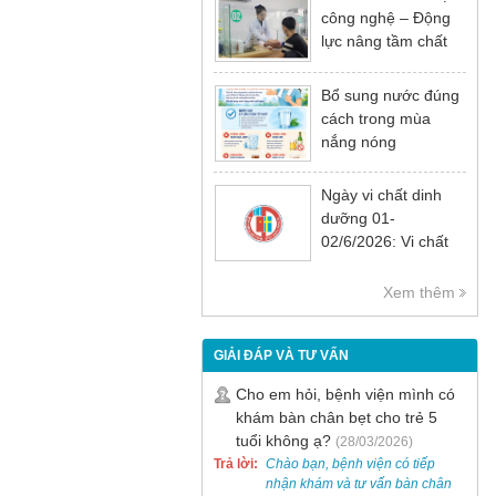
công nghệ – Động
lực nâng tầm chất
lượng khám chữa
bệnh
Bổ sung nước đúng
cách trong mùa
nắng nóng
Ngày vi chất dinh
dưỡng 01-
02/6/2026: Vi chất
dinh dưỡng rất cần
thiết cho sự phát
Xem thêm
triển tầm vóc, trí tuệ
và sức khỏe
GIẢI ĐÁP VÀ TƯ VẤN
Cho em hỏi, bệnh viện mình có
khám bàn chân bẹt cho trẻ 5
tuổi không ạ?
(28/03/2026)
Trả lời:
Chào bạn, bệnh viện có tiếp
nhận khám và tư vấn bàn chân