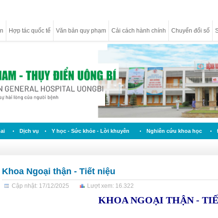
ân
Hợp tác quốc tế
Văn bản quy phạm
Cải cách hành chính
Chuyển đổi số
S
ai
Dịch vụ
Y học - Sức khỏe - Lời khuyên
Nghiên cứu khoa học
Khoa Ngoại thận - Tiết niệu
Cập nhật: 17/12/2025
Lượt xem: 16.322
KHOA NGOẠI THẬN - TIẾ