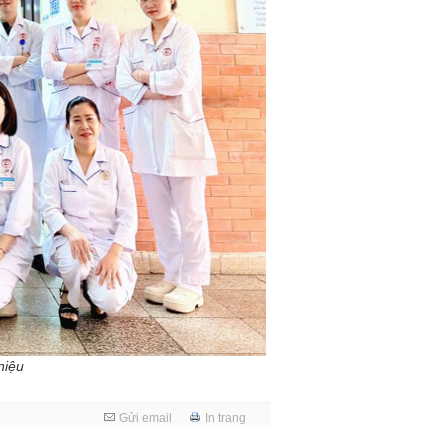
niệu
Gửi email
In trang