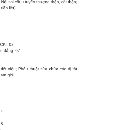
Nội soi cắt u tuyến thượng thận, cắt thận;
ền liệt)...
+ BSCKI: 02
ng: 07
t niệu; Phẫu thuật sửa chữa các dị tật
nam giới.
2
3
14
7
18
0