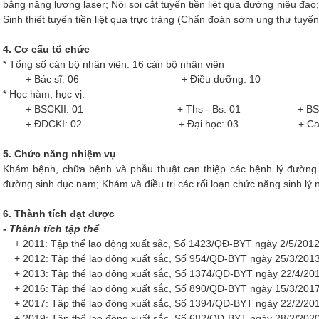
bằng năng lượng laser; Nội soi cắt tuyến tiền liệt qua đường niệu đạo; 
Sinh thiết tuyến tiền liệt qua trực tràng (Chẩn đoán sớm ung thư tuyến ti
4. Cơ cấu tổ chức
* Tổng số cán bộ nhân viên: 16 cán bộ nhân viên
+ Bác sĩ: 06 + Điều dưỡng: 10
* Học hàm, học vị:
+ BSCKII: 01 + Ths - Bs: 01 
+ ĐDCKI: 02 + Đại học: 03 + Cao đẳ
5. Chức năng nhiệm vụ
Khám bệnh, chữa bệnh và phẫu thuật can thiệp các bệnh lý đường tiế
đường sinh dục nam; Khám và điều trị các rối loạn chức năng sinh lý 
6. Thành tích đạt được
- Thành tích tập thể
+ 2011: Tập thể lao động xuất sắc, Số 1423/QĐ-BYT ngày 2/5/201
+ 2012: Tập thể lao động xuất sắc, Số 954/QĐ-BYT ngày 25/3/201
+ 2013: Tập thể lao động xuất sắc, Số 1374/QĐ-BYT ngày 22/4/20
+ 2016: Tập thể lao động xuất sắc, Số 890/QĐ-BYT ngày 15/3/201
+ 2017: Tâp thể lao động xuất sắc, Số 1394/QĐ-BYT ngày 22/2/20
+ 2019: Tập thể lao động xuất sắc, Số 682/QĐ-BYT ngày 28/2/202