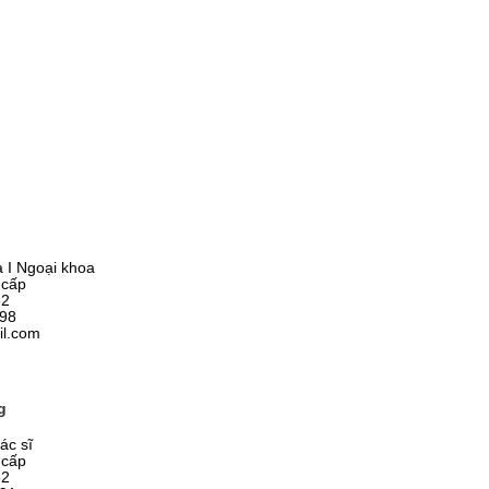
 I Ngoại khoa
 cấp
52
98
il.com
g
ác sĩ
 cấp
52