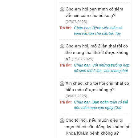
bẹt cho trẻ em, bao gồm cả trẻ 5
tuổi. Bạn có thể đưa bé đến
Cho em hỏi bên mình có tiêm
Khoa Khám bệnh của bệnh viện
vắc-xin cúm cho bé ko ạ?
để được bác sĩ chuyên khoa
(27/07/2025)
thăm khám. Ngoài ra, để thuận
Trả lời:
Chào bạn, Bệnh viện hiện có
tiện hơn, bạn có thể đặt lịch
tiêm vắc-xin cho các bé. Tuy
khám trước qua số điện thoại:
nhiên, các loại vắc-xin thường về
0988 270 115. Nếu cần hỗ trợ
theo từng đợt, không phải lúc
Cho em hỏi, mổ 2 lần thai rồi có
thêm, vui lòng liên hệ qua Zalo
nào cũng có sẵn.
thể mang thai thứ 3 được không
hoặc Fanpage Bệnh viện Việt
Nam - Thụy Điển Uông Bí.
ạ?
(15/07/2025)
Trả lời:
Chào bạn, Với những trường hợp
đã sinh mổ 2 lần, việc mang thai
lần 3 vẫn có thể thực hiện được.
Tại Bệnh viện, chúng tôi đã tiếp
Xin chào, cho tôi hỏi chủ nhật có
nhận và hỗ trợ nhiều thai phụ có
hiến máu được không ạ?
nhu cầu tương tự.
(09/07/2025)
Trả lời:
Chào bạn, Bạn hoàn toàn có thể
đến hiến máu vào ngày Chủ
Nhật.
Cho tôi hỏi, nếu muốn điều trị
mụn thì có cần đăng ký khám tại
Khoa Khám bệnh không ạ?