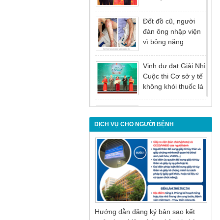
tại Hội nghị tổng kết
năm 2025 của
Đốt đồ cũ, người
Đảng ủy - Ủy ban
đàn ông nhập viện
nhân dân Tỉnh
vì bỏng nặng
Quảng Ninh
Vinh dự đạt Giải Nhì
Cuộc thi Cơ sở y tế
không khói thuốc lá
lần thứ I
Đừng để tuổi tác là
rào cản khiến việc
DỊCH VỤ CHO NGƯỜI BỆNH
điều trị bị chậm trễ
Nội soi mật tụy
ngược dòng – Giải
pháp tối ưu cho
người bệnh sỏi ống
mật chủ
Hướng dẫn đăng ký bản sao kết