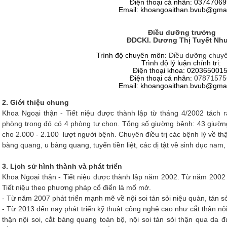
Điện thoại cá nhân:
03747069
Email: khoangoaithan.bvub@gma
Điều dưỡng trưởng
ĐDCKI. Dương Thị Tuyết Nh
Trình độ chuyên môn:
Điều dưỡng chuyê
Trình độ lý luận chính trị:
Điện thoại khoa: 020365001
Điện thoại cá nhân:
07871575
Email: khoangoaithan.bvub@gma
2. Giới thiệu chung
Khoa Ngoại thận - Tiết niệu được thành lập từ tháng 4/2002 tách
phòng trong đó có 4 phòng tự chọn. Tổng số giường bệnh: 43 giường
cho 2.000 - 2.100 lượt người bệnh. Chuyên điều trị các bệnh lý về thận
bàng quang, u bàng quang, tuyến tiền liệt, các dị tật về sinh dục nam
3. Lịch sử hình thành và phát triển
Khoa Ngoại thận - Tiết niệu được thành lập năm 2002. Từ năm 2002 -
Tiết niệu theo phương pháp cổ điển là mổ mở.
- Từ năm 2007 phát triển mạnh mẽ về nội soi tán sỏi niệu quản, tán s
- Từ 2013 đến nay phát triển kỹ thuật công nghệ cao như cắt thận nội
thận nội soi, cắt bàng quang toàn bộ, nội soi tán sỏi thận qua da đươ