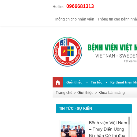
0966681313
Hotline:
Thông tin cho nhân viên
Thông tin cho bệnh nh
Giới thiệu
Tin tức
Kỹ thuật triển kh
Trang chủ
Giới thiệu
Khoa Lâm sàng
TIN TỨC - SỰ KIỆN
Bệnh viện Việt Nam
– Thụy Điển Uông
Bí nhận Cờ thi đua