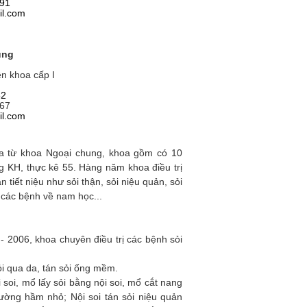
91
il.com
ung
n khoa cấp I
52
67
il.com
 ra từ khoa Ngoại chung, khoa gồm có 10
 KH, thực kê 55. Hàng năm khoa điều trị
 tiết niệu như sỏi thận, sỏi niệu quản, sỏi
, các bệnh về nam học...
 2006, khoa chuyên điều trị các bệnh sỏi
ỏi qua da, tán sỏi ống mềm.
 soi, mổ lấy sỏi bằng nội soi, mổ cắt nang
̀ng hầm nhỏ; Nội soi tán sỏi niệu quản