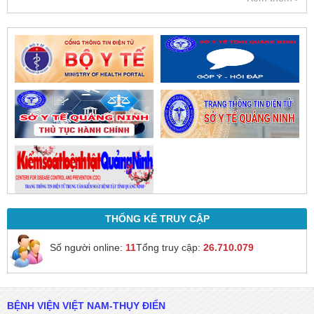
của bác sĩ sau khi thăm khám
trực tiếp.
THỐNG KÊ TRUY CẬP
Số người online:
11
Tổng truy cập:
26.710.079
BỆNH VIỆN VIỆT NAM-THỤY ĐIỂN