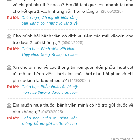
thẻ giấy.
và chi phí như thế nào ạ? Em đã test que test nhanh tại nhà
cho kết quả 1 vạch nhưng vẫn hơi lo lắng ạ.
(25/05/2025)
Trả lời:
Chào bạn, Chúng tôi hiểu rằng
bạn đang có những lo lắng về
nguy cơ nhiễm HPV. Tại Bệnh
viện Việt Nam - Thụy Điển Uông
Cho mình hỏi bệnh viện có dịch vụ tiêm các mũi vắc-xin cho
Bí, chúng tôi cung cấp các dịch
trẻ dưới 2 tuổi không ạ?
(05/04/2025)
vụ thăm khám và xét nghiệm
Trả lời:
Chào bạn, Bệnh viện Việt Nam -
chuyên sâu để phát hiện sớm
Thụy Điển Uông Bí hiện có triển
HPV và tầm soát ung thư cổ tử
khai dịch vụ tiêm vắc-xin cho trẻ
cung.
dưới 2 tuổi.
Xin cho em hỏi về các thông tin liên quan đến phẫu thuật cắt
túi mật tại bệnh viện: thời gian mổ, thời gian hồi phục và chi
phí dự kiến là bao nhiêu ạ?
(14/03/2025)
Trả lời:
Chào bạn, Phẫu thuật cắt túi mật
hiện nay thường được thực hiện
bằng phương pháp nội soi, đây
là một kỹ thuật ít xâm lấn, an toàn
Em muốn mua thuốc, bệnh viện mình có hỗ trợ gửi thuốc về
và phổ biến.
nhà không ạ?
(04/02/2025)
Trả lời:
Chào bạn, Hiện tại bệnh viện
không hỗ trợ gửi thuốc về nhà.
Việc cấp phát thuốc tại bệnh viện
được thực hiện theo đơn thuốc
Xem thêm