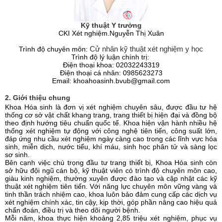
Kỹ thuật Y trưởng
CKI Xét nghiệm.Nguyễn Thị Xuân
Cử nhân kỹ thuật xét nghiệm y học
Trình độ chuyên môn:
Trình độ lý luận chính trị:
Điện thoại khoa:
02032243319
Điện thoại cá nhân: 0985623273
Email:
khoahoasinh.bvub
@
gmail.com
2. Giới thiệu chung
Khoa Hóa sinh là đơn vị xét nghiệm chuyên sâu, được đầu tư hệ
thống cơ sở vật chất khang trang, trang thiết bị hiện đại và đồng bộ
theo định hướng tiêu chuẩn quốc tế. Khoa hiện vận hành nhiều hệ
thống xét nghiệm tự động với công nghệ tiên tiến, công suất lớn,
đáp ứng nhu cầu xét nghiệm ngày càng cao trong các lĩnh vực hóa
sinh, miễn dịch, nước tiểu, khí máu, sinh học phân tử và sàng lọc
sơ sinh.
Bên cạnh việc chú trọng đầu tư trang thiết bị, Khoa Hóa sinh còn
sở hữu đội ngũ cán bộ, kỹ thuật viên có trình độ chuyên môn cao,
giàu kinh nghiệm, thường xuyên được đào tạo và cập nhật các kỹ
thuật xét nghiệm tiên tiến. Với năng lực chuyên môn vững vàng và
tinh thần trách nhiệm cao, khoa luôn bảo đảm cung cấp các dịch vụ
xét nghiệm chính xác, tin cậy, kịp thời, góp phần nâng cao hiệu quả
chẩn đoán, điều trị và theo dõi người bệnh.
Mỗi năm, khoa thực hiện khoảng 2,85 triệu xét nghiệm, phục vụ