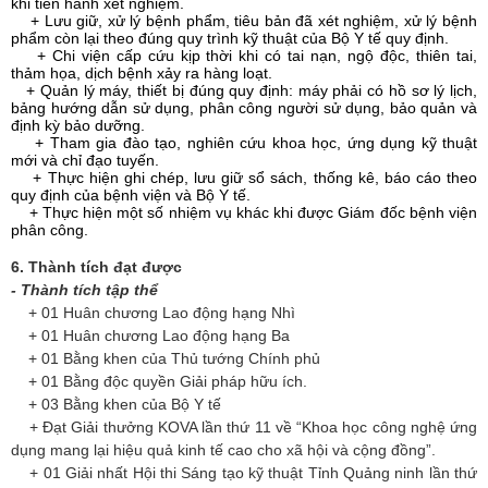
khi tiến hành xét nghiệm.
+ Lưu giữ, xử lý bệnh phẩm, tiêu bản đã xét nghiệm, xử lý bệnh
phẩm còn lại theo đúng quy trình kỹ thuật của Bộ Y tế quy định.
+ Chi viện cấp cứu kịp thời khi có tai nạn, ngộ độc, thiên tai,
thảm họa, dịch bệnh xảy ra hàng loạt.
+ Quản lý máy, thiết bị đúng quy định: máy phải có hồ sơ lý lịch,
bảng hướng dẫn sử dụng, phân công người sử dụng, bảo quản và
định kỳ bảo dưỡng.
+ Tham gia đào tạo, nghiên cứu khoa học, ứng dụng kỹ thuật
mới và chỉ đạo tuyến.
+ Thực hiện ghi chép, lưu giữ sổ sách, thống kê, báo cáo theo
quy định của bệnh viện và Bộ Y tế.
+ Thực hiện một số nhiệm vụ khác khi được Giám đốc bệnh viện
phân công.
6. Thành tích đạt được
- Thành tích tập thể
+ 01 Huân chương Lao động hạng Nhì
+ 01 Huân chương Lao động hạng Ba
+ 01 Bằng khen của Thủ tướng Chính phủ
+ 01 Bằng độc quyền Giải pháp hữu ích.
+ 03 Bằng khen của Bộ Y tế
+ Đạt Giải thưởng KOVA lần thứ 11 về “Khoa học công nghệ ứng
dụng mang lại hiệu quả kinh tế cao cho xã hội và cộng đồng”.
+ 01 Giải nhất Hội thi Sáng tạo kỹ thuật Tỉnh Quảng ninh lần thứ