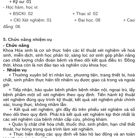
+ Kỹ sư: 01
- Học hàm, học vị:
+ BSCKI: 02 + Thạc sĩ: 02
+ CKI Xét nghiệm: 01
+ Đại học: 08
+ Cao
đẳng: 06
5. Chức năng nhiệm vụ
- Chức năng
Khoa Hóa sinh là cơ sở thực hiện các kĩ thuật xét nghiệm về hoá
sinh, miễn dịch, sinh học phân tử, sàng lọc sơ sinh góp phần nâng
cao chất lượng chẩn đoán bệnh và theo dõi kết quả điều trị. Đồng
thời, khoa còn là nơi đào tạo và nghiên cứu khoa học.
- Nhiệm vụ
+ Thường xuyên bố trí nhân lực, phương tiện, trang thiết bị, hoá
chất, sinh phẩm thực hiện tốt nhiệm vụ được giao cả trong và ngoài
giờ.
+ Tiếp nhận, bảo quản bệnh phẩm bệnh nhân nội, ngoại trú, lấy
bệnh phẩm một số xét nghiệm theo quy định. Tiến hành kỹ thuật
xét nghiệm đúng quy trình kỹ thuật, kết quả xét nghiệm phải chính
xác, trung thực, không nhầm lẫn.
+ Kết quả xét nghiệm, ghi đầy đủ trên phiếu xét nghiệm và sổ
theo dõi theo quy định. Phải trả kết quả xét nghiệm kịp thời nhất là
các xét nghiệm của bệnh nhân cấp cứu, phòng khám.
+ Quản lý chặt chẽ hóa chất, thuốc thử, sinh phẩm, hạn chế thất
thoát, hư hỏng trong quá trình làm xét nghiệm.
+ Thực hiện đúng các quy định về bảo hộ lao động và an toàn