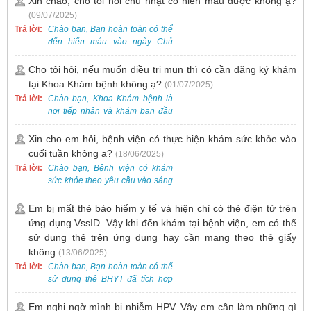
Xin chào, cho tôi hỏi chủ nhật có hiến máu được không ạ?
nhận và hỗ trợ nhiều thai phụ có
(09/07/2025)
nhu cầu tương tự.
Trả lời:
Chào bạn, Bạn hoàn toàn có thể
đến hiến máu vào ngày Chủ
Nhật.
Cho tôi hỏi, nếu muốn điều trị mụn thì có cần đăng ký khám
tại Khoa Khám bệnh không ạ?
(01/07/2025)
Trả lời:
Chào bạn, Khoa Khám bệnh là
nơi tiếp nhận và khám ban đầu
cho tất cả các trường hợp, bao
gồm cả điều trị mụn. Vì vậy, bạn
Xin cho em hỏi, bệnh viện có thực hiện khám sức khỏe vào
cần đăng ký khám tại Khoa
cuối tuần không ạ?
(18/06/2025)
Khám bệnh trước.
Trả lời:
Chào bạn, Bệnh viện có khám
sức khỏe theo yêu cầu vào sáng
thứ Bảy. Nếu bạn có nhu cầu, vui
lòng đặt lịch trước để được sắp
Em bị mất thẻ bảo hiểm y tế và hiện chỉ có thẻ điện tử trên
xếp thời gian phù hợp.
ứng dụng VssID. Vậy khi đến khám tại bệnh viện, em có thể
sử dụng thẻ trên ứng dụng hay cần mang theo thẻ giấy
không
(13/06/2025)
Trả lời:
Chào bạn, Bạn hoàn toàn có thể
sử dụng thẻ BHYT đã tích hợp
trên ứng dụng VssID khi đến
khám và không cần mang theo
Em nghi ngờ mình bị nhiễm HPV. Vậy em cần làm những gì