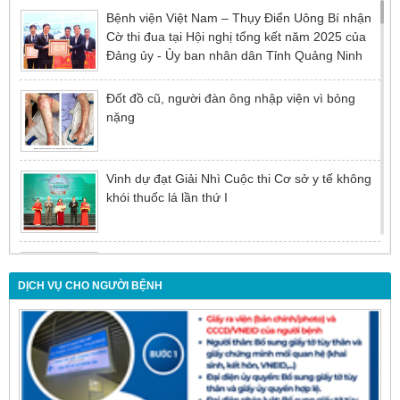
Bệnh viện Việt Nam – Thụy Điển Uông Bí nhận
Cờ thi đua tại Hội nghị tổng kết năm 2025 của
Đảng ủy - Ủy ban nhân dân Tỉnh Quảng Ninh
Đốt đồ cũ, người đàn ông nhập viện vì bỏng
nặng
Vinh dự đạt Giải Nhì Cuộc thi Cơ sở y tế không
khói thuốc lá lần thứ I
Đừng để tuổi tác là rào cản khiến việc điều trị bị
chậm trễ
DỊCH VỤ CHO NGƯỜI BỆNH
Nội soi mật tụy ngược dòng – Giải pháp tối ưu
cho người bệnh sỏi ống mật chủ