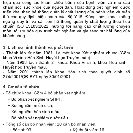
hiệu quả công tác khám chữa bệnh của bệnh viện và nhu cầu
chăm sóc sức khỏe của người dân. Hoạt động xét nghiệm được
triển khai theo hệ thống quản lý chất lượng của bệnh viện và tuân
thủ các quy định hiện hành của Bộ Y tế. Đồng thời, khoa không
ngừng duy trì và cải tiến hệ thống quản lý chất lượng theo tiêu
chuẩn ISO 15189:2022, hướng tới nâng cao chất lượng chuyên
môn, tối ưu hóa quy trình xét nghiệm và gia tăng sự hài lòng của
khách hàng.
3. Lịch sử hình thành và phát triển
- Thành lập từ năm 1981. Là một khoa Xét nghiệm chung (Gồm
khoa Vi sinh-Hóa Sinh-Huyết học Truyền máu).
- Năm 1998 tách thành 2 khoa: Khoa Vi sinh, khoa Hóa sinh -
Huyết học Truyền máu.
- Năm 2001 thành lập khoa Hóa sinh theo quyết định số
274/2001/QĐ-BYT ngày 30/01/2001.
4. Cơ cấu tổ chức
- Tổ chức khoa: Gồm 4 bộ phận xét nghiệm
+
Bộ phận xét nghiệm SHPT;
+
Xét nghiệm miễn dịch;
+ X
ét nghiệm hóa sinh máu;
+
Bộ phận xét nghiệm nước tiểu.
- Tổng số cán bộ nhân viên: 20 cán bộ nhân viên.
+ Bác sĩ: 03 + Kỹ thuật viên: 16