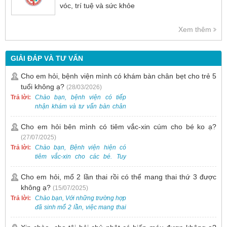
vóc, trí tuệ và sức khỏe
Xem thêm
GIẢI ĐÁP VÀ TƯ VẤN
Cho em hỏi, bệnh viện mình có khám bàn chân bẹt cho trẻ 5
tuổi không ạ?
(28/03/2026)
Trả lời:
Chào bạn, bệnh viện có tiếp
nhận khám và tư vấn bàn chân
bẹt cho trẻ em, bao gồm cả trẻ 5
tuổi. Bạn có thể đưa bé đến
Cho em hỏi bên mình có tiêm vắc-xin cúm cho bé ko ạ?
Khoa Khám bệnh của bệnh viện
(27/07/2025)
để được bác sĩ chuyên khoa
Trả lời:
Chào bạn, Bệnh viện hiện có
thăm khám. Ngoài ra, để thuận
tiêm vắc-xin cho các bé. Tuy
tiện hơn, bạn có thể đặt lịch
nhiên, các loại vắc-xin thường về
khám trước qua số điện thoại:
theo từng đợt, không phải lúc
Cho em hỏi, mổ 2 lần thai rồi có thể mang thai thứ 3 được
0988 270 115. Nếu cần hỗ trợ
nào cũng có sẵn.
không ạ?
(15/07/2025)
thêm, vui lòng liên hệ qua Zalo
hoặc Fanpage Bệnh viện Việt
Trả lời:
Chào bạn, Với những trường hợp
Nam - Thụy Điển Uông Bí.
đã sinh mổ 2 lần, việc mang thai
lần 3 vẫn có thể thực hiện được.
Tại Bệnh viện, chúng tôi đã tiếp