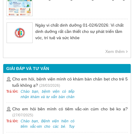
Ngày vi chất dinh dưỡng 01-02/6/2026: Vi chất
dinh dưỡng rất cần thiết cho sự phát triển tầm
vóc, trí tuệ và sức khỏe
Xem thêm
GIẢI ĐÁP VÀ TƯ VẤN
Cho em hỏi, bệnh viện mình có khám bàn chân bẹt cho trẻ 5
tuổi không ạ?
(28/03/2026)
Trả lời:
Chào bạn, bệnh viện có tiếp
nhận khám và tư vấn bàn chân
bẹt cho trẻ em, bao gồm cả trẻ 5
tuổi. Bạn có thể đưa bé đến
Cho em hỏi bên mình có tiêm vắc-xin cúm cho bé ko ạ?
Khoa Khám bệnh của bệnh viện
(27/07/2025)
để được bác sĩ chuyên khoa
Trả lời:
Chào bạn, Bệnh viện hiện có
thăm khám. Ngoài ra, để thuận
tiêm vắc-xin cho các bé. Tuy
tiện hơn, bạn có thể đặt lịch
nhiên, các loại vắc-xin thường về