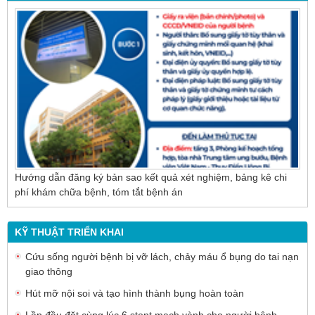
Nội soi mật tụy ngược dòng – Giải pháp tối ưu
cho người bệnh sỏi ống mật chủ
Hướng dẫn đăng ký bản sao kết quả xét nghiệm, bảng kê chi
phí khám chữa bệnh, tóm tắt bệnh án
KỸ THUẬT TRIỂN KHAI
Cứu sống người bệnh bị vỡ lách, chảy máu ổ bụng do tai nạn
giao thông
Hút mỡ nội soi và tạo hình thành bụng hoàn toàn
Lần đầu đặt cùng lúc 6 stent mạch vành cho người bệnh