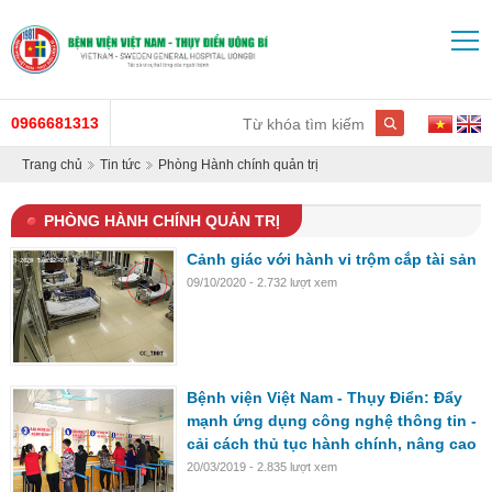
0966681313
Trang chủ
Tin tức
Phòng Hành chính quản trị
PHÒNG HÀNH CHÍNH QUẢN TRỊ
Cảnh giác với hành vi trộm cắp tài sản
09/10/2020 - 2.732 lượt xem
Bệnh viện Việt Nam - Thụy Điển: Đẩy
mạnh ứng dụng công nghệ thông tin -
cải cách thủ tục hành chính, nâng cao
chất lượng dịch vụ
20/03/2019 - 2.835 lượt xem