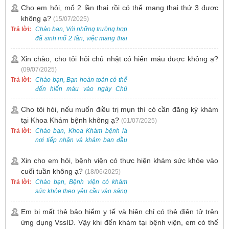
khám trước qua số điện thoại:
theo từng đợt, không phải lúc
Cho em hỏi, mổ 2 lần thai rồi có thể mang thai thứ 3 được
0988 270 115. Nếu cần hỗ trợ
nào cũng có sẵn.
không ạ?
(15/07/2025)
thêm, vui lòng liên hệ qua Zalo
hoặc Fanpage Bệnh viện Việt
Trả lời:
Chào bạn, Với những trường hợp
Nam - Thụy Điển Uông Bí.
đã sinh mổ 2 lần, việc mang thai
lần 3 vẫn có thể thực hiện được.
Tại Bệnh viện, chúng tôi đã tiếp
Xin chào, cho tôi hỏi chủ nhật có hiến máu được không ạ?
nhận và hỗ trợ nhiều thai phụ có
(09/07/2025)
nhu cầu tương tự.
Trả lời:
Chào bạn, Bạn hoàn toàn có thể
đến hiến máu vào ngày Chủ
Nhật.
Cho tôi hỏi, nếu muốn điều trị mụn thì có cần đăng ký khám
tại Khoa Khám bệnh không ạ?
(01/07/2025)
Trả lời:
Chào bạn, Khoa Khám bệnh là
nơi tiếp nhận và khám ban đầu
cho tất cả các trường hợp, bao
gồm cả điều trị mụn. Vì vậy, bạn
Xin cho em hỏi, bệnh viện có thực hiện khám sức khỏe vào
cần đăng ký khám tại Khoa
cuối tuần không ạ?
(18/06/2025)
Khám bệnh trước.
Trả lời:
Chào bạn, Bệnh viện có khám
sức khỏe theo yêu cầu vào sáng
thứ Bảy. Nếu bạn có nhu cầu, vui
lòng đặt lịch trước để được sắp
Em bị mất thẻ bảo hiểm y tế và hiện chỉ có thẻ điện tử trên
xếp thời gian phù hợp.
ứng dụng VssID. Vậy khi đến khám tại bệnh viện, em có thể