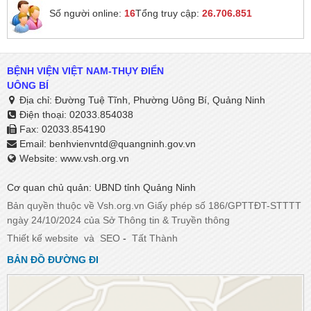
Số người online:
16
Tổng truy cập:
26.706.851
BỆNH VIỆN VIỆT NAM-THỤY ĐIỂN
UÔNG BÍ
Địa chỉ: Đường Tuệ Tĩnh, Phường Uông Bí, Quảng Ninh
Điện thoại: 02033.854038
Fax: 02033.854190
Email:
benhvienvntd@quangninh.gov.vn​​​​​​​
Website: www.vsh.org.vn
Cơ quan chủ quản: UBND tỉnh Quảng Ninh
Bản quyền thuộc về Vsh.org.vn Giấy phép số 186/GPTTĐT-STTTT
ngày 24/10/2024 của Sở Thông tin & Truyền thông
Thiết kế website
và
SEO
-
Tất Thành
BẢN ĐỒ ĐƯỜNG ĐI