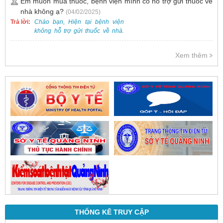
Em muốn mua thuốc, bệnh viện mình có hỗ trợ gửi thuốc về
và phổ biến.
nhà không ạ?
(04/02/2025)
Trả lời:
Chào bạn, Hiện tại bệnh viện
không hỗ trợ gửi thuốc về nhà.
Việc cấp phát thuốc tại bệnh viện
được thực hiện theo đơn thuốc
Xem thêm
của bác sĩ sau khi thăm khám
trực tiếp.
THỐNG KÊ TRUY CẬP