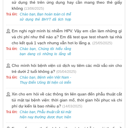
sử dụng thẻ trên ứng dụng hay cần mang theo thẻ giấy
không
(13/06/2025)
Trả lời:
Chào bạn, Bạn hoàn toàn có thể
sử dụng thẻ BHYT đã tích hợp
trên ứng dụng VssID khi đến
khám và không cần mang theo
Em nghi ngờ mình bị nhiễm HPV. Vậy em cần làm những gì
thẻ giấy.
và chi phí như thế nào ạ? Em đã test que test nhanh tại nhà
cho kết quả 1 vạch nhưng vẫn hơi lo lắng ạ.
(25/05/2025)
Trả lời:
Chào bạn, Chúng tôi hiểu rằng
bạn đang có những lo lắng về
nguy cơ nhiễm HPV. Tại Bệnh
viện Việt Nam - Thụy Điển Uông
Cho mình hỏi bệnh viện có dịch vụ tiêm các mũi vắc-xin cho
Bí, chúng tôi cung cấp các dịch
trẻ dưới 2 tuổi không ạ?
(05/04/2025)
vụ thăm khám và xét nghiệm
Trả lời:
Chào bạn, Bệnh viện Việt Nam -
chuyên sâu để phát hiện sớm
Thụy Điển Uông Bí hiện có triển
HPV và tầm soát ung thư cổ tử
khai dịch vụ tiêm vắc-xin cho trẻ
cung.
dưới 2 tuổi.
Xin cho em hỏi về các thông tin liên quan đến phẫu thuật cắt
túi mật tại bệnh viện: thời gian mổ, thời gian hồi phục và chi
phí dự kiến là bao nhiêu ạ?
(14/03/2025)
Trả lời:
Chào bạn, Phẫu thuật cắt túi mật
hiện nay thường được thực hiện
bằng phương pháp nội soi, đây
là một kỹ thuật ít xâm lấn, an toàn