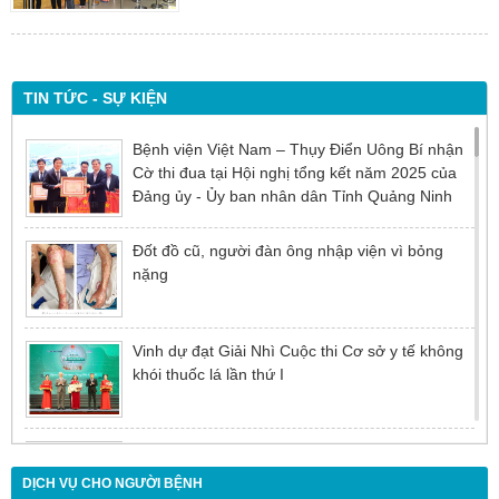
TIN TỨC - SỰ KIỆN
Bệnh viện Việt Nam – Thụy Điển Uông Bí nhận
Cờ thi đua tại Hội nghị tổng kết năm 2025 của
Đảng ủy - Ủy ban nhân dân Tỉnh Quảng Ninh
Đốt đồ cũ, người đàn ông nhập viện vì bỏng
nặng
Vinh dự đạt Giải Nhì Cuộc thi Cơ sở y tế không
khói thuốc lá lần thứ I
Đừng để tuổi tác là rào cản khiến việc điều trị bị
chậm trễ
DỊCH VỤ CHO NGƯỜI BỆNH