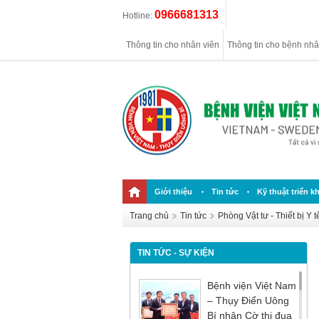
0966681313
Hotline:
Thông tin cho nhân viên
Thông tin cho bệnh nh
Giới thiệu
Tin tức
Kỹ thuật triển kh
Trang chủ
Tin tức
Phòng Vật tư - Thiết bị Y t
TIN TỨC - SỰ KIỆN
Bệnh viện Việt Nam
– Thụy Điển Uông
Bí nhận Cờ thi đua