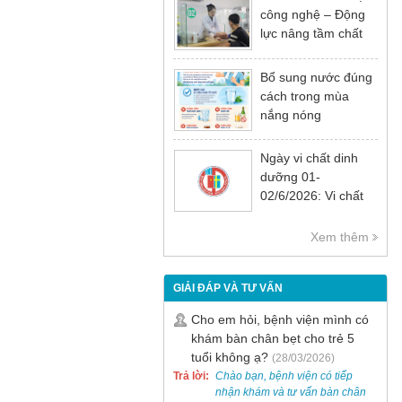
công nghệ – Động
lực nâng tầm chất
lượng khám chữa
bệnh
Bổ sung nước đúng
cách trong mùa
nắng nóng
Ngày vi chất dinh
dưỡng 01-
02/6/2026: Vi chất
dinh dưỡng rất cần
thiết cho sự phát
Xem thêm
triển tầm vóc, trí tuệ
và sức khỏe
GIẢI ĐÁP VÀ TƯ VẤN
Cho em hỏi, bệnh viện mình có
khám bàn chân bẹt cho trẻ 5
tuổi không ạ?
(28/03/2026)
Trả lời:
Chào bạn, bệnh viện có tiếp
nhận khám và tư vấn bàn chân