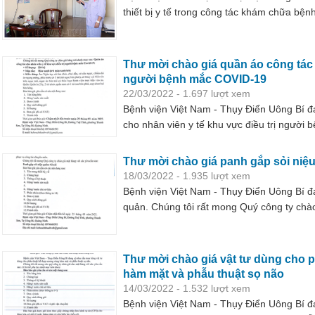
thiết bị y tế trong công tác khám chữa bện
Bệnh viện không chỉ gây lãng phí mà còn 
có.
Thư mời chào giá quần áo công tác c
người bệnh mắc COVID-19
22/03/2022 - 1.697 lượt xem
Bệnh viện Việt Nam - Thụy Điển Uông Bí 
cho nhân viên y tế khu vực điều trị người
Quý công ty chào giá cho mặt hàng với cá
Thư mời chào giá panh gắp sỏi niệ
18/03/2022 - 1.935 lượt xem
Bệnh viện Việt Nam - Thụy Điển Uông Bí đ
quản. Chúng tôi rất mong Quý công ty chà
theo
Thư mời chào giá vật tư dùng cho 
hàm mặt và phẫu thuật sọ não
14/03/2022 - 1.532 lượt xem
Bệnh viện Việt Nam - Thụy Điển Uông Bí đ