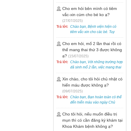
bẹt cho trẻ em, bao gồm cả trẻ 5
tuổi. Bạn có thể đưa bé đến
Cho em hỏi bên mình có tiêm
Khoa Khám bệnh của bệnh viện
vắc-xin cúm cho bé ko ạ?
để được bác sĩ chuyên khoa
(27/07/2025)
thăm khám. Ngoài ra, để thuận
Trả lời:
Chào bạn, Bệnh viện hiện có
tiện hơn, bạn có thể đặt lịch
tiêm vắc-xin cho các bé. Tuy
khám trước qua số điện thoại:
nhiên, các loại vắc-xin thường về
0988 270 115. Nếu cần hỗ trợ
theo từng đợt, không phải lúc
Cho em hỏi, mổ 2 lần thai rồi có
thêm, vui lòng liên hệ qua Zalo
nào cũng có sẵn.
thể mang thai thứ 3 được không
hoặc Fanpage Bệnh viện Việt
Nam - Thụy Điển Uông Bí.
ạ?
(15/07/2025)
Trả lời:
Chào bạn, Với những trường hợp
đã sinh mổ 2 lần, việc mang thai
lần 3 vẫn có thể thực hiện được.
Tại Bệnh viện, chúng tôi đã tiếp
Xin chào, cho tôi hỏi chủ nhật có
nhận và hỗ trợ nhiều thai phụ có
hiến máu được không ạ?
nhu cầu tương tự.
(09/07/2025)
Trả lời:
Chào bạn, Bạn hoàn toàn có thể
đến hiến máu vào ngày Chủ
Nhật.
Cho tôi hỏi, nếu muốn điều trị
mụn thì có cần đăng ký khám tại
Khoa Khám bệnh không ạ?