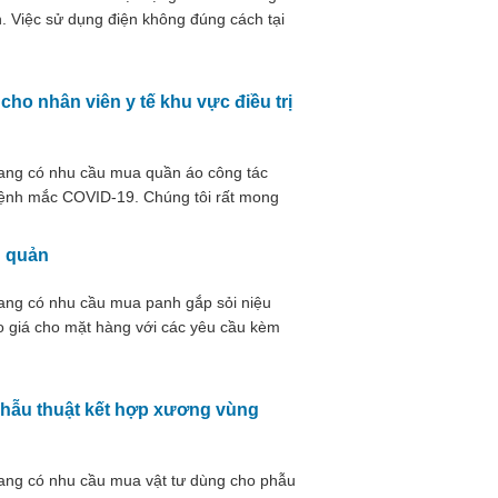
h. Việc sử dụng điện không đúng cách tại
có thể dẫn đến những rủi ro không đáng
ho nhân viên y tế khu vực điều trị
đang có nhu cầu mua quần áo công tác
 bệnh mắc COVID-19. Chúng tôi rất mong
c yêu cầu kèm theo
u quản
ang có nhu cầu mua panh gắp sỏi niệu
o giá cho mặt hàng với các yêu cầu kèm
phẫu thuật kết hợp xương vùng
ang có nhu cầu mua vật tư dùng cho phẫu