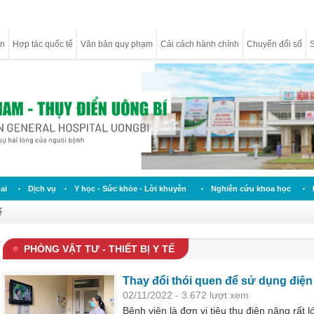
ân
Hợp tác quốc tế
Văn bản quy phạm
Cải cách hành chính
Chuyển đổi số
S
ai
Dịch vụ
Y học - Sức khỏe - Lời khuyên
Nghiên cứu khoa học
ế
PHÒNG VẬT TƯ - THIẾT BỊ Y TẾ
Thay đổi thói quen để sử dụng điện t
02/11/2022 - 3.672 lượt xem
Bệnh viện là đơn vị tiêu thụ điện năng rất