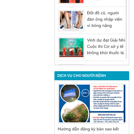
tại Hội nghị tổng kết
năm 2025 của
Đốt đồ cũ, người
Đảng ủy - Ủy ban
đàn ông nhập viện
nhân dân Tỉnh
vì bỏng nặng
Quảng Ninh
Vinh dự đạt Giải Nhì
Cuộc thi Cơ sở y tế
không khói thuốc lá
lần thứ I
Đừng để tuổi tác là
rào cản khiến việc
DỊCH VỤ CHO NGƯỜI BỆNH
điều trị bị chậm trễ
Nội soi mật tụy
ngược dòng – Giải
pháp tối ưu cho
người bệnh sỏi ống
mật chủ
Hướng dẫn đăng ký bản sao kết