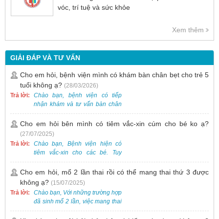
vóc, trí tuệ và sức khỏe
Xem thêm
GIẢI ĐÁP VÀ TƯ VẤN
Cho em hỏi, bệnh viện mình có khám bàn chân bẹt cho trẻ 5
tuổi không ạ?
(28/03/2026)
Trả lời:
Chào bạn, bệnh viện có tiếp
nhận khám và tư vấn bàn chân
bẹt cho trẻ em, bao gồm cả trẻ 5
tuổi. Bạn có thể đưa bé đến
Cho em hỏi bên mình có tiêm vắc-xin cúm cho bé ko ạ?
Khoa Khám bệnh của bệnh viện
(27/07/2025)
để được bác sĩ chuyên khoa
Trả lời:
Chào bạn, Bệnh viện hiện có
thăm khám. Ngoài ra, để thuận
tiêm vắc-xin cho các bé. Tuy
tiện hơn, bạn có thể đặt lịch
nhiên, các loại vắc-xin thường về
khám trước qua số điện thoại:
theo từng đợt, không phải lúc
Cho em hỏi, mổ 2 lần thai rồi có thể mang thai thứ 3 được
0988 270 115. Nếu cần hỗ trợ
nào cũng có sẵn.
không ạ?
(15/07/2025)
thêm, vui lòng liên hệ qua Zalo
hoặc Fanpage Bệnh viện Việt
Trả lời:
Chào bạn, Với những trường hợp
Nam - Thụy Điển Uông Bí.
đã sinh mổ 2 lần, việc mang thai
lần 3 vẫn có thể thực hiện được.