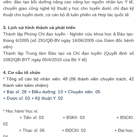
viên- đào tạo bồi dưỡng nâng cao năng lực nguồn nhân lực Y tế,
chuyển giao công nghệ kỹ thuật y học cho tuyến dưới; chỉ đạo kỹ
thuật cho tuyến dưới, cử cán bộ đi luân phiên và Hợp tác quốc tế.
3. Lịch sử hình thành và phát triển
Thành lập Phòng Chỉ đạo tuyến - Nghiên cứu khoa học & Đào tạo:
tháng 6/2005 (số 291/QĐ-BV ngày 16/06/2005 của Giám đốc bệnh
viện)
Thành lập Trung tâm Đào tạo và Chỉ đạo tuyến (Quyết định số
1082/QĐ-BYT ngày 05/4/2010 của Bộ Y tế)
4. Cơ cấu tổ chức
* Tổng số cán bộ nhân viên: 48 (06 thành viên chuyên trách, 42
thành viên kiêm nhiệm)
+ Bác sĩ: 28 + Điều dưỡng: 10 + Chuyên viên: 05
+ Dược sĩ: 03 + Kỹ thuật Y: 02
* Học hàm/ học vị:
+ Tiến sĩ: 03 + BSKII: 03 + BSCKI:
02
+ Thạc sĩ: 06 + ĐDCKI: 02 + Đại học:
04