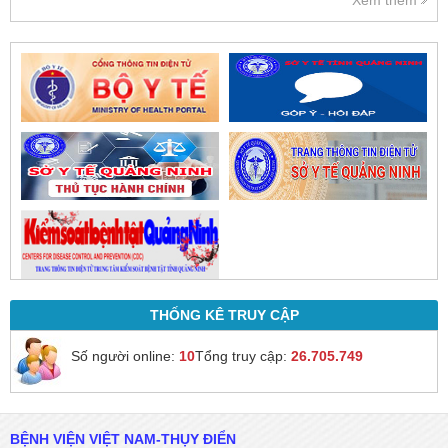
Xem thêm
của bác sĩ sau khi thăm khám
trực tiếp.
THỐNG KÊ TRUY CẬP
Số người online:
10
Tổng truy cập:
26.705.749
BỆNH VIỆN VIỆT NAM-THỤY ĐIỂN