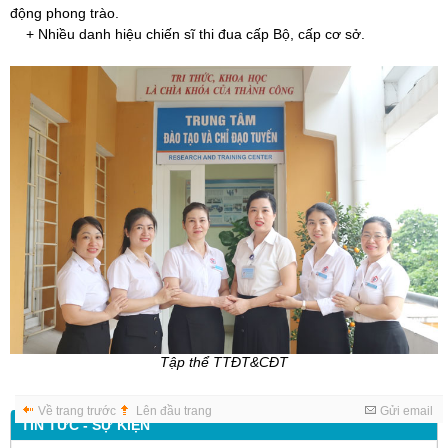
động phong trào.
+ Nhiều danh hiệu chiến sĩ thi đua cấp Bộ, cấp cơ sở.
Tập thể TTĐT&CĐT
Về trang trước
Lên đầu trang
Gửi email
TIN TỨC - SỰ KIỆN