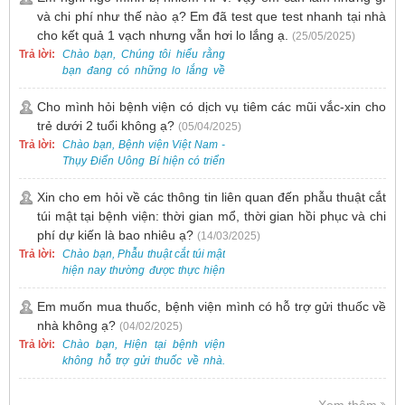
thẻ giấy.
và chi phí như thế nào ạ? Em đã test que test nhanh tại nhà
cho kết quả 1 vạch nhưng vẫn hơi lo lắng ạ.
(25/05/2025)
Trả lời:
Chào bạn, Chúng tôi hiểu rằng
bạn đang có những lo lắng về
nguy cơ nhiễm HPV. Tại Bệnh
viện Việt Nam - Thụy Điển Uông
Cho mình hỏi bệnh viện có dịch vụ tiêm các mũi vắc-xin cho
Bí, chúng tôi cung cấp các dịch
trẻ dưới 2 tuổi không ạ?
(05/04/2025)
vụ thăm khám và xét nghiệm
Trả lời:
Chào bạn, Bệnh viện Việt Nam -
chuyên sâu để phát hiện sớm
Thụy Điển Uông Bí hiện có triển
HPV và tầm soát ung thư cổ tử
khai dịch vụ tiêm vắc-xin cho trẻ
cung.
dưới 2 tuổi.
Xin cho em hỏi về các thông tin liên quan đến phẫu thuật cắt
túi mật tại bệnh viện: thời gian mổ, thời gian hồi phục và chi
phí dự kiến là bao nhiêu ạ?
(14/03/2025)
Trả lời:
Chào bạn, Phẫu thuật cắt túi mật
hiện nay thường được thực hiện
bằng phương pháp nội soi, đây
là một kỹ thuật ít xâm lấn, an toàn
Em muốn mua thuốc, bệnh viện mình có hỗ trợ gửi thuốc về
và phổ biến.
nhà không ạ?
(04/02/2025)
Trả lời:
Chào bạn, Hiện tại bệnh viện
không hỗ trợ gửi thuốc về nhà.
Việc cấp phát thuốc tại bệnh viện
được thực hiện theo đơn thuốc