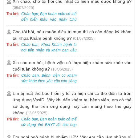
Tại Bệnh viện, chúng tôi đã tiếp
Xin chào, cho tôi hỏi chủ nhật có hiến máu được không ạ?
nhận và hỗ trợ nhiều thai phụ có
(09/07/2025)
nhu cầu tương tự.
Trả lời:
Chào bạn, Bạn hoàn toàn có thể
đến hiến máu vào ngày Chủ
Nhật.
Cho tôi hỏi, nếu muốn điều trị mụn thì có cần đăng ký khám
tại Khoa Khám bệnh không ạ?
(01/07/2025)
Trả lời:
Chào bạn, Khoa Khám bệnh là
nơi tiếp nhận và khám ban đầu
cho tất cả các trường hợp, bao
gồm cả điều trị mụn. Vì vậy, bạn
Xin cho em hỏi, bệnh viện có thực hiện khám sức khỏe vào
cần đăng ký khám tại Khoa
cuối tuần không ạ?
(18/06/2025)
Khám bệnh trước.
Trả lời:
Chào bạn, Bệnh viện có khám
sức khỏe theo yêu cầu vào sáng
thứ Bảy. Nếu bạn có nhu cầu, vui
lòng đặt lịch trước để được sắp
Em bị mất thẻ bảo hiểm y tế và hiện chỉ có thẻ điện tử trên
xếp thời gian phù hợp.
ứng dụng VssID. Vậy khi đến khám tại bệnh viện, em có thể
sử dụng thẻ trên ứng dụng hay cần mang theo thẻ giấy
không
(13/06/2025)
Trả lời:
Chào bạn, Bạn hoàn toàn có thể
sử dụng thẻ BHYT đã tích hợp
trên ứng dụng VssID khi đến
khám và không cần mang theo
Em nghi ngờ mình bị nhiễm HPV. Vậy em cần làm những gì