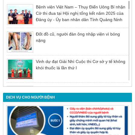
Bệnh viện Việt Nam – Thụy Điển Uông Bí nhận
Cờ thi đua tại Hội nghị tổng kết năm 2025 của
Đảng ủy - Ủy ban nhân dân Tỉnh Quảng Ninh
Đốt đồ cũ, người đàn ông nhập viện vì bỏng
nặng
Vinh dự đạt Giải Nhì Cuộc thi Cơ sở y tế không
khói thuốc lá lần thứ I
Đừng để tuổi tác là rào cản khiến việc điều trị bị
chậm trễ
DỊCH VỤ CHO NGƯỜI BỆNH
Nội soi mật tụy ngược dòng – Giải pháp tối ưu
cho người bệnh sỏi ống mật chủ