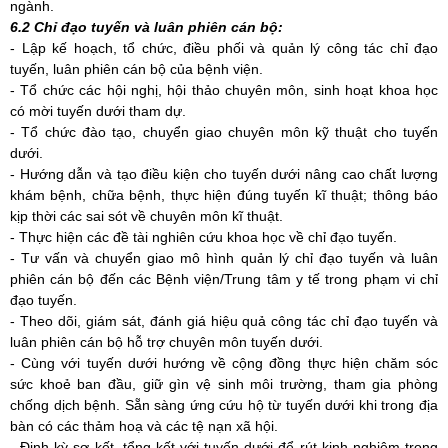
ngành.
6.2 Chỉ đạo tuyến và luân phiên cán bộ:
- Lập kế hoạch, tổ chức, điều phối và quản lý công tác chỉ đạo
tuyến, luân phiên cán bộ của bệnh viện.
- Tổ chức các hội nghị, hội thảo chuyên môn, sinh hoạt khoa học
có mời tuyến dưới tham dự.
- Tổ chức đào tạo, chuyển giao chuyên môn kỹ thuật cho tuyến
dưới.
-
Hướng dẫn và tạo điều kiện cho tuyến dưới nâng cao chất lượng
khám bệnh, chữa bệnh, thực hiện đúng tuyến kĩ thuật; thông báo
kịp thời các sai sót về chuyên môn kĩ thuật.
- Thực hiện các đề tài nghiên cứu khoa học về chỉ đạo tuyến.
- Tư vấn và chuyển giao mô hình quản lý chỉ đạo tuyến và luân
phiên cán bộ đến các Bệnh viện/Trung tâm y tế trong phạm vi chỉ
đạo tuyến.
- Theo dõi, giám sát, đánh giá hiệu quả công tác chỉ đạo tuyến và
luân phiên cán bộ hỗ trợ chuyên môn tuyến dưới.
-
Cùng với tuyến dưới hướng về cộng đồng thực hiện chăm sóc
sức khoẻ ban đầu, giữ gìn vệ sinh môi trường, tham gia phòng
chống dịch bệnh. Sẵn sàng ứng cứu hộ từ tuyến dưới khi trong địa
bàn có các thảm hoạ và các tệ nạn xã hội.
- Định kỳ sơ kết, tổng kết với tuyến dưới để rút kinh nghiệm trong