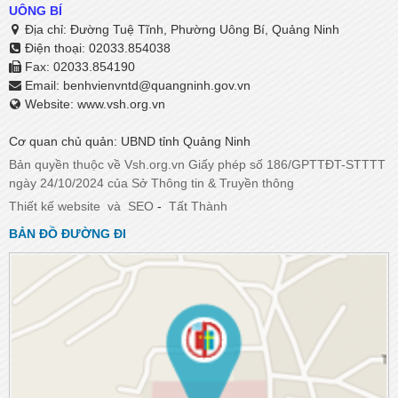
UÔNG BÍ
Địa chỉ: Đường Tuệ Tĩnh, Phường Uông Bí, Quảng Ninh
Điện thoại: 02033.854038
Fax: 02033.854190
Email:
benhvienvntd@quangninh.gov.vn​​​​​​​
Website: www.vsh.org.vn
Cơ quan chủ quản: UBND tỉnh Quảng Ninh
Bản quyền thuộc về Vsh.org.vn Giấy phép số 186/GPTTĐT-STTTT
ngày 24/10/2024 của Sở Thông tin & Truyền thông
Thiết kế website
và
SEO
-
Tất Thành
BẢN ĐỒ ĐƯỜNG ĐI