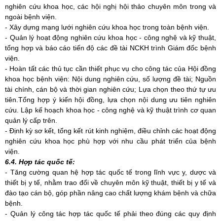
nghiên cứu khoa học, các hội nghị hội thảo chuyên môn trong và
ngoài bệnh viện.
- Xây dựng mạng lưới nghiên cứu khoa học trong toàn bệnh viện.
- Quản
lý hoạt động nghiên cứu khoa học - công nghệ và kỹ thuật,
tổng hợp và báo cáo tiến độ các đề tài NCKH trình Giám đốc bệnh
viện.
- Hoàn tất các thủ tục cần thiết phục vụ cho công tác của Hội đồng
khoa học bệnh viện:
Nội dung nghiên cứu, số lượng đề tài; Nguồn
tài chính, cán bộ và thời gian nghiên cứu; Lựa chọn theo thứ tự ưu
tiên.Tổng hợp ý kiến hội đồng, lựa chọn nội dung ưu tiên nghiên
cứu. Lập kế hoạch khoa học - công nghệ và kỹ thuật trình cơ quan
quản lý cấp trên.
- Định kỳ sơ kết, tổng kết rút kinh nghiệm, điều chỉnh các hoạt động
nghiên cứu khoa học phù hợp với nhu cầu phát triển của bệnh
viện.
6.4. Hợp tác quốc tế:
- Tăng cường quan hệ hợp tác quốc tế trong lĩnh vực y, dược và
thiết bị y tế, nhằm trao đổi về chuyên môn kỹ thuật, thiết bị y tế và
đào tạo cán bộ, góp phần nâng cao chất lượng khám bệnh và chữa
bệnh.
- Quản lý công tác hợp tác quốc tế phải theo đúng các quy định