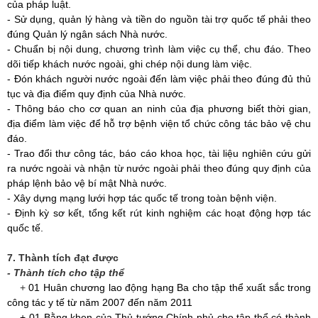
của pháp luật.
- Sử dụng, quản lý hàng và tiền do nguồn tài trợ quốc tế phải theo
đúng Quản lý ngân sách Nhà nước.
- Chuẩn bị nội dung, chương trình làm việc cụ thể, chu đáo.
Theo
dõi tiếp khách nước ngoài, ghi chép nội dung làm việc.
- Đón khách người nước ngoài đến làm việc phải theo đúng đủ thủ
tục và địa điểm quy định của Nhà nước.
- Thông báo cho cơ quan an ninh của địa phương biết thời gian,
địa điểm làm việc để hỗ trợ bệnh viện tổ chức công tác bảo vệ chu
đáo.
-
Trao đổi thư công tác, báo cáo khoa học, tài liệu nghiên cứu gửi
ra nước ngoài và nhận từ nước ngoài phải theo đúng quy định của
pháp lệnh bảo vệ bí mật Nhà nước.
- Xây dựng mạng lưới hợp tác quốc tế trong toàn bệnh viện.
- Định kỳ sơ kết, tổng kết rút kinh nghiệm các hoạt động hợp tác
quốc tế.
7. Thành tích đạt được
- Thành tích cho tập thể
+
01 Huân chương lao động hạng Ba cho tập thể xuất sắc trong
công tác y tế từ năm 2007 đến năm 2011
+ 01 Bằng khen của Thủ tướng Chính phủ cho tập thể có thành