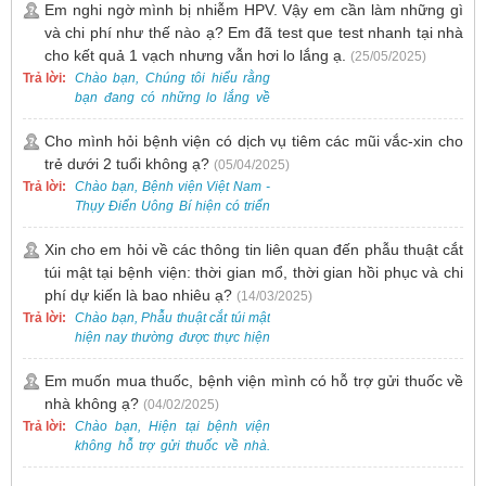
khám và không cần mang theo
Em nghi ngờ mình bị nhiễm HPV. Vậy em cần làm những gì
thẻ giấy.
và chi phí như thế nào ạ? Em đã test que test nhanh tại nhà
cho kết quả 1 vạch nhưng vẫn hơi lo lắng ạ.
(25/05/2025)
Trả lời:
Chào bạn, Chúng tôi hiểu rằng
bạn đang có những lo lắng về
nguy cơ nhiễm HPV. Tại Bệnh
viện Việt Nam - Thụy Điển Uông
Cho mình hỏi bệnh viện có dịch vụ tiêm các mũi vắc-xin cho
Bí, chúng tôi cung cấp các dịch
trẻ dưới 2 tuổi không ạ?
(05/04/2025)
vụ thăm khám và xét nghiệm
Trả lời:
Chào bạn, Bệnh viện Việt Nam -
chuyên sâu để phát hiện sớm
Thụy Điển Uông Bí hiện có triển
HPV và tầm soát ung thư cổ tử
khai dịch vụ tiêm vắc-xin cho trẻ
cung.
dưới 2 tuổi.
Xin cho em hỏi về các thông tin liên quan đến phẫu thuật cắt
túi mật tại bệnh viện: thời gian mổ, thời gian hồi phục và chi
phí dự kiến là bao nhiêu ạ?
(14/03/2025)
Trả lời:
Chào bạn, Phẫu thuật cắt túi mật
hiện nay thường được thực hiện
bằng phương pháp nội soi, đây
là một kỹ thuật ít xâm lấn, an toàn
Em muốn mua thuốc, bệnh viện mình có hỗ trợ gửi thuốc về
và phổ biến.
nhà không ạ?
(04/02/2025)
Trả lời:
Chào bạn, Hiện tại bệnh viện
không hỗ trợ gửi thuốc về nhà.
Việc cấp phát thuốc tại bệnh viện
được thực hiện theo đơn thuốc