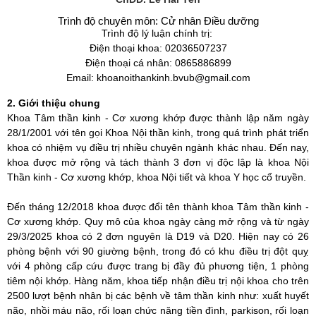
Trình độ chuyên môn: Cử nhân Điều dưỡng
Trình độ lý luận chính trị:
Điện thoại khoa: 02036507237
Điện thoại cá nhân: 0865886899
Email: khoanoithankinh.bvub@gmail.com
2. Giới thiệu chung
Khoa Tâm thần kinh - Cơ xương khớp được thành lập năm ngày
28/1/2001 với tên gọi Khoa Nội thần kinh, trong quá trình phát triển
khoa có nhiệm vụ điều trị nhiều chuyên ngành khác nhau. Đến nay,
khoa được mở rộng và tách thành 3 đơn vị độc lập là khoa
Nội
Thần kinh - Cơ xương khớp, khoa Nội tiết và khoa Y học cổ truyền.
Đến tháng 12/2018 khoa được đổi tên thành khoa Tâm thần kinh -
Cơ xương khớp.
Quy mô của khoa ngày càng mở rộng và từ ngày
29/3/2025 khoa có 2 đơn nguyên là D19 và D20.
Hiện nay có
26
phòng bệnh với
90
giường bệnh, trong đó có khu điều trị đột quỵ
với
4
phòng cấp cứu được trang bị đầy đủ phương tiện, 1 phòng
tiêm nội khớp. Hàng năm, khoa tiếp nhận điều trị nội khoa cho trên
2500 lượt
bệnh nhân
bị các bệnh về tâm thần kinh như: xuất huyết
não, nhồi máu não, rối loạn chức năng tiền đình, parkison, rối loạn