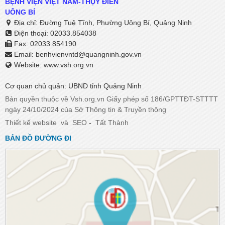
BỆNH VIỆN VIỆT NAM-THỤY ĐIỂN
UÔNG BÍ
Địa chỉ: Đường Tuệ Tĩnh, Phường Uông Bí, Quảng Ninh
Điện thoại: 02033.854038
Fax: 02033.854190
Email:
benhvienvntd@quangninh.gov.vn​​​​​​​
Website: www.vsh.org.vn
Cơ quan chủ quản: UBND tỉnh Quảng Ninh
Bản quyền thuộc về Vsh.org.vn Giấy phép số 186/GPTTĐT-STTTT
ngày 24/10/2024 của Sở Thông tin & Truyền thông
Thiết kế website
và
SEO
-
Tất Thành
BẢN ĐỒ ĐƯỜNG ĐI