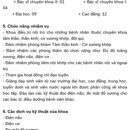
+ Bác sĩ chuyên khoa II: 01 + Bác sĩ chuyên khoa I:
04
+ Đại học: 09 + Cao đẳng: 12
5. Chức năng nhiệm vụ
-
Khoa điều trị nội trú cho những bệnh nhân thuộc chuyên khoa
tâm thần
,
thần kinh, cơ xương khớp
,
đột quị
.
- Đảm nhiệm phòng khám Tâm thần kinh - Cơ xương khớp
- Đảm nhiệm các phòng thăm dò chức năng như: Đo độ loãng
xương, điện não, điện cơ...
- Đảm nhiệm phòng tiêm nội khớp cho các bệnh nhân nội và ngoại
trú
- Tham gia hoạt động chỉ đạo tuyến.
- Giảng dạy sinh viên từ các trường đại học, cao đẳng, trung học,
tuyến dưới và sinh viên nước ngoài khi được phân công về khoa
học tập. Đào tạo các kỹ thuật đọc điện não, đo mật độ xương cho
các bác sĩ, điều dưỡng bệnh viện khác.
6. Các dịch vụ kỹ thuật của khoa
- Điện não
- Điện cơ
- Đo mật độ xương