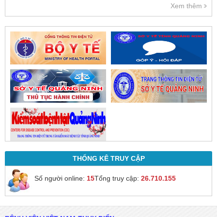
Xem thêm
của bác sĩ sau khi thăm khám
trực tiếp.
THỐNG KÊ TRUY CẬP
Số người online:
15
Tổng truy cập:
26.710.155