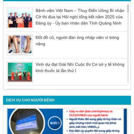
Bệnh viện Việt Nam – Thụy Điển Uông Bí nhận
Cờ thi đua tại Hội nghị tổng kết năm 2025 của
Đảng ủy - Ủy ban nhân dân Tỉnh Quảng Ninh
Đốt đồ cũ, người đàn ông nhập viện vì bỏng
nặng
Vinh dự đạt Giải Nhì Cuộc thi Cơ sở y tế không
khói thuốc lá lần thứ I
Đừng để tuổi tác là rào cản khiến việc điều trị bị
chậm trễ
DỊCH VỤ CHO NGƯỜI BỆNH
Nội soi mật tụy ngược dòng – Giải pháp tối ưu
cho người bệnh sỏi ống mật chủ