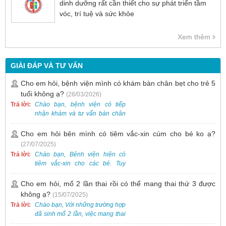
dinh dưỡng rất cần thiết cho sự phát triển tầm
vóc, trí tuệ và sức khỏe
Xem thêm
GIẢI ĐÁP VÀ TƯ VẤN
Cho em hỏi, bệnh viện mình có khám bàn chân bẹt cho trẻ 5
tuổi không ạ?
(28/03/2026)
Trả lời:
Chào bạn, bệnh viện có tiếp
nhận khám và tư vấn bàn chân
bẹt cho trẻ em, bao gồm cả trẻ 5
tuổi. Bạn có thể đưa bé đến
Cho em hỏi bên mình có tiêm vắc-xin cúm cho bé ko ạ?
Khoa Khám bệnh của bệnh viện
(27/07/2025)
để được bác sĩ chuyên khoa
Trả lời:
Chào bạn, Bệnh viện hiện có
thăm khám. Ngoài ra, để thuận
tiêm vắc-xin cho các bé. Tuy
tiện hơn, bạn có thể đặt lịch
nhiên, các loại vắc-xin thường về
khám trước qua số điện thoại:
theo từng đợt, không phải lúc
Cho em hỏi, mổ 2 lần thai rồi có thể mang thai thứ 3 được
0988 270 115. Nếu cần hỗ trợ
nào cũng có sẵn.
không ạ?
(15/07/2025)
thêm, vui lòng liên hệ qua Zalo
hoặc Fanpage Bệnh viện Việt
Trả lời:
Chào bạn, Với những trường hợp
Nam - Thụy Điển Uông Bí.
đã sinh mổ 2 lần, việc mang thai
lần 3 vẫn có thể thực hiện được.