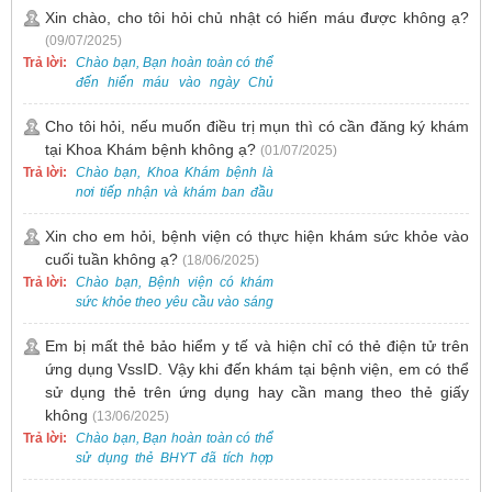
Tại Bệnh viện, chúng tôi đã tiếp
Xin chào, cho tôi hỏi chủ nhật có hiến máu được không ạ?
nhận và hỗ trợ nhiều thai phụ có
(09/07/2025)
nhu cầu tương tự.
Trả lời:
Chào bạn, Bạn hoàn toàn có thể
đến hiến máu vào ngày Chủ
Nhật.
Cho tôi hỏi, nếu muốn điều trị mụn thì có cần đăng ký khám
tại Khoa Khám bệnh không ạ?
(01/07/2025)
Trả lời:
Chào bạn, Khoa Khám bệnh là
nơi tiếp nhận và khám ban đầu
cho tất cả các trường hợp, bao
gồm cả điều trị mụn. Vì vậy, bạn
Xin cho em hỏi, bệnh viện có thực hiện khám sức khỏe vào
cần đăng ký khám tại Khoa
cuối tuần không ạ?
(18/06/2025)
Khám bệnh trước.
Trả lời:
Chào bạn, Bệnh viện có khám
sức khỏe theo yêu cầu vào sáng
thứ Bảy. Nếu bạn có nhu cầu, vui
lòng đặt lịch trước để được sắp
Em bị mất thẻ bảo hiểm y tế và hiện chỉ có thẻ điện tử trên
xếp thời gian phù hợp.
ứng dụng VssID. Vậy khi đến khám tại bệnh viện, em có thể
sử dụng thẻ trên ứng dụng hay cần mang theo thẻ giấy
không
(13/06/2025)
Trả lời:
Chào bạn, Bạn hoàn toàn có thể
sử dụng thẻ BHYT đã tích hợp
trên ứng dụng VssID khi đến