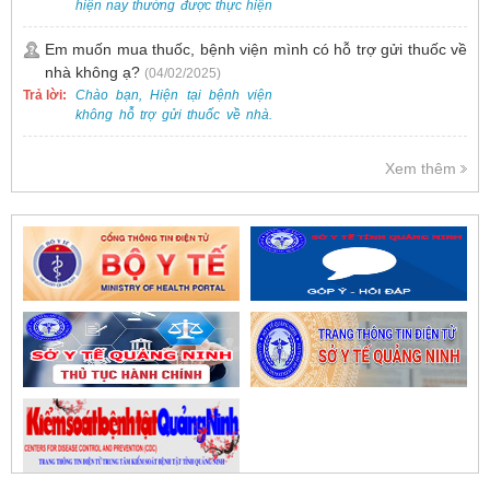
hiện nay thường được thực hiện
bằng phương pháp nội soi, đây
là một kỹ thuật ít xâm lấn, an toàn
Em muốn mua thuốc, bệnh viện mình có hỗ trợ gửi thuốc về
và phổ biến.
nhà không ạ?
(04/02/2025)
Trả lời:
Chào bạn, Hiện tại bệnh viện
không hỗ trợ gửi thuốc về nhà.
Việc cấp phát thuốc tại bệnh viện
được thực hiện theo đơn thuốc
Xem thêm
của bác sĩ sau khi thăm khám
trực tiếp.