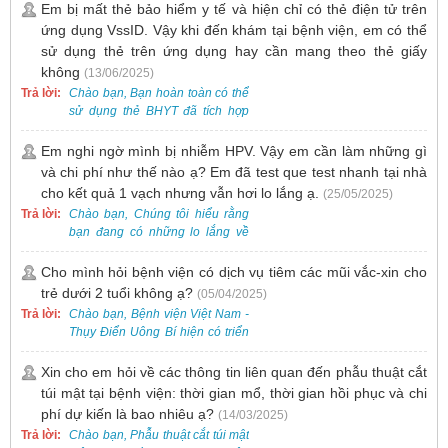
lòng đặt lịch trước để được sắp
Em bị mất thẻ bảo hiểm y tế và hiện chỉ có thẻ điện tử trên
xếp thời gian phù hợp.
ứng dụng VssID. Vậy khi đến khám tại bệnh viện, em có thể
sử dụng thẻ trên ứng dụng hay cần mang theo thẻ giấy
không
(13/06/2025)
Trả lời:
Chào bạn, Bạn hoàn toàn có thể
sử dụng thẻ BHYT đã tích hợp
trên ứng dụng VssID khi đến
khám và không cần mang theo
Em nghi ngờ mình bị nhiễm HPV. Vậy em cần làm những gì
thẻ giấy.
và chi phí như thế nào ạ? Em đã test que test nhanh tại nhà
cho kết quả 1 vạch nhưng vẫn hơi lo lắng ạ.
(25/05/2025)
Trả lời:
Chào bạn, Chúng tôi hiểu rằng
bạn đang có những lo lắng về
nguy cơ nhiễm HPV. Tại Bệnh
viện Việt Nam - Thụy Điển Uông
Cho mình hỏi bệnh viện có dịch vụ tiêm các mũi vắc-xin cho
Bí, chúng tôi cung cấp các dịch
trẻ dưới 2 tuổi không ạ?
(05/04/2025)
vụ thăm khám và xét nghiệm
Trả lời:
Chào bạn, Bệnh viện Việt Nam -
chuyên sâu để phát hiện sớm
Thụy Điển Uông Bí hiện có triển
HPV và tầm soát ung thư cổ tử
khai dịch vụ tiêm vắc-xin cho trẻ
cung.
dưới 2 tuổi.
Xin cho em hỏi về các thông tin liên quan đến phẫu thuật cắt
túi mật tại bệnh viện: thời gian mổ, thời gian hồi phục và chi
phí dự kiến là bao nhiêu ạ?
(14/03/2025)
Trả lời:
Chào bạn, Phẫu thuật cắt túi mật