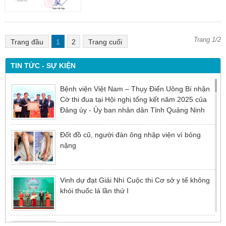
Trang 1/2
Trang đầu
1
2
Trang cuối
TIN TỨC - SỰ KIỆN
Bệnh viện Việt Nam – Thụy Điển Uông Bí nhận
Cờ thi đua tại Hội nghị tổng kết năm 2025 của
Đảng ủy - Ủy ban nhân dân Tỉnh Quảng Ninh
Đốt đồ cũ, người đàn ông nhập viện vì bỏng
nặng
Vinh dự đạt Giải Nhì Cuộc thi Cơ sở y tế không
khói thuốc lá lần thứ I
Đừng để tuổi tác là rào cản khiến việc điều trị bị