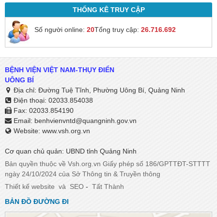
THỐNG KÊ TRUY CẬP
Số người online:
20
Tổng truy cập:
26.716.692
BỆNH VIỆN VIỆT NAM-THỤY ĐIỂN
UÔNG BÍ
Địa chỉ: Đường Tuệ Tĩnh, Phường Uông Bí, Quảng Ninh
Điện thoại: 02033.854038
Fax: 02033.854190
Email:
benhvienvntd@quangninh.gov.vn​​​​​​​
Website: www.vsh.org.vn
Cơ quan chủ quản: UBND tỉnh Quảng Ninh
Bản quyền thuộc về Vsh.org.vn Giấy phép số 186/GPTTĐT-STTTT
ngày 24/10/2024 của Sở Thông tin & Truyền thông
Thiết kế website
và
SEO
-
Tất Thành
BẢN ĐỒ ĐƯỜNG ĐI