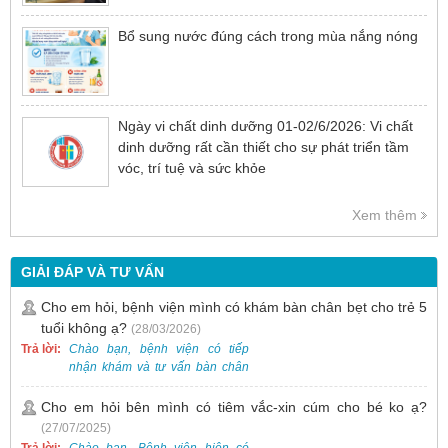
Bổ sung nước đúng cách trong mùa nắng nóng
Ngày vi chất dinh dưỡng 01-02/6/2026: Vi chất
dinh dưỡng rất cần thiết cho sự phát triển tầm
vóc, trí tuệ và sức khỏe
Xem thêm
GIẢI ĐÁP VÀ TƯ VẤN
Cho em hỏi, bệnh viện mình có khám bàn chân bẹt cho trẻ 5
tuổi không ạ?
(28/03/2026)
Trả lời:
Chào bạn, bệnh viện có tiếp
nhận khám và tư vấn bàn chân
bẹt cho trẻ em, bao gồm cả trẻ 5
tuổi. Bạn có thể đưa bé đến
Cho em hỏi bên mình có tiêm vắc-xin cúm cho bé ko ạ?
Khoa Khám bệnh của bệnh viện
(27/07/2025)
để được bác sĩ chuyên khoa
Trả lời:
Chào bạn, Bệnh viện hiện có