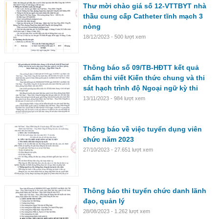
Thư mời chào giá số 12-VTTBYT nhà
thầu cung cấp Catheter tĩnh mạch 3
nòng
18/12/2023 - 500 lượt xem
Thông báo số 09/TB-HĐTT kết quả
chấm thi viết Kiến thức chung và thi
sát hạch trình độ Ngoại ngữ kỳ thi
tuyển chức danh lãnh đạo, quản lý các
13/11/2023 - 984 lượt xem
khoa, phòng
Thông báo về việc tuyển dụng viên
chức năm 2023
27/10/2023 - 27.651 lượt xem
Thông báo thi tuyển chức danh lãnh
đạo, quản lý
28/08/2023 - 1.262 lượt xem