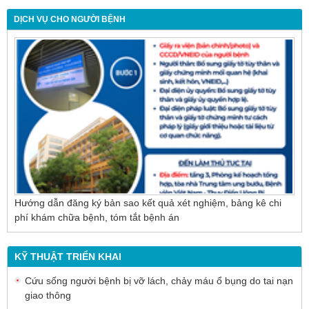
chậm trễ
DỊCH VỤ CHO NGƯỜI BỆNH
Nội soi mật tụy ngược dòng – Giải pháp tối ưu
cho người bệnh sỏi ống mật chủ
Hướng dẫn đăng ký bản sao kết quả xét nghiệm, bảng kê chi
phí khám chữa bệnh, tóm tắt bệnh án
KỸ THUẬT TRIỂN KHAI
Cứu sống người bệnh bị vỡ lách, chảy máu ổ bụng do tai nạn
giao thông