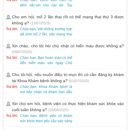
thăm khám. Ngoài ra, để thuận
tiêm vắc-xin cho các bé. Tuy
tiện hơn, bạn có thể đặt lịch
nhiên, các loại vắc-xin thường về
khám trước qua số điện thoại:
theo từng đợt, không phải lúc
Cho em hỏi, mổ 2 lần thai rồi có thể mang thai thứ 3 được
0988 270 115. Nếu cần hỗ trợ
nào cũng có sẵn.
không ạ?
(15/07/2025)
thêm, vui lòng liên hệ qua Zalo
hoặc Fanpage Bệnh viện Việt
Trả lời:
Chào bạn, Với những trường hợp
Nam - Thụy Điển Uông Bí.
đã sinh mổ 2 lần, việc mang thai
lần 3 vẫn có thể thực hiện được.
Tại Bệnh viện, chúng tôi đã tiếp
Xin chào, cho tôi hỏi chủ nhật có hiến máu được không ạ?
nhận và hỗ trợ nhiều thai phụ có
(09/07/2025)
nhu cầu tương tự.
Trả lời:
Chào bạn, Bạn hoàn toàn có thể
đến hiến máu vào ngày Chủ
Nhật.
Cho tôi hỏi, nếu muốn điều trị mụn thì có cần đăng ký khám
tại Khoa Khám bệnh không ạ?
(01/07/2025)
Trả lời:
Chào bạn, Khoa Khám bệnh là
nơi tiếp nhận và khám ban đầu
cho tất cả các trường hợp, bao
gồm cả điều trị mụn. Vì vậy, bạn
Xin cho em hỏi, bệnh viện có thực hiện khám sức khỏe vào
cần đăng ký khám tại Khoa
cuối tuần không ạ?
(18/06/2025)
Khám bệnh trước.
Trả lời:
Chào bạn, Bệnh viện có khám
sức khỏe theo yêu cầu vào sáng
thứ Bảy. Nếu bạn có nhu cầu, vui