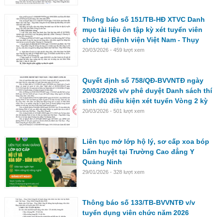
Thông báo số 151/TB-HĐ XTVC Danh
mục tài liệu ôn tập kỳ xét tuyển viên
chức tại Bệnh viện Việt Nam - Thụy
Điển Uông Bí năm 2026 ( Vòng 2 )
20/03/2026 - 459 lượt xem
Quyết định số 758/QĐ-BVVNTĐ ngày
20/03/2026 v/v phê duyệt Danh sách thí
sinh đủ điều kiện xét tuyển Vòng 2 kỳ
tuyển dụng viên chức năm 2026
20/03/2026 - 501 lượt xem
Liên tục mở lớp hộ lý, sơ cấp xoa bóp
bấm huyệt tại Trường Cao đẳng Y
Quảng Ninh
29/01/2026 - 328 lượt xem
Thông báo số 133/TB-BVVNTĐ v/v
tuyển dụng viên chức năm 2026