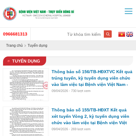
0966681313
Trang chủ
Tuyển dụng
TUYỂN DỤNG
Thông báo số 156/TB-HĐXTVC Kết quả
trúng tuyển, kỳ tuyển dụng viên chức
vào làm việc tại Bệnh viện Việt Nam -
Thụy Điển Uông Bí năm 2026
09/04/2026 - 730 lượt xem
Thông báo số 155/TB-HĐXT Kết quả
xét tuyển Vòng 2, kỳ tuyển dụng viên
chức vào làm việc tại Bệnh viện Việt
Nam - Thụy Điển Uông Bí năm 2026
09/04/2026 - 269 lượt xem